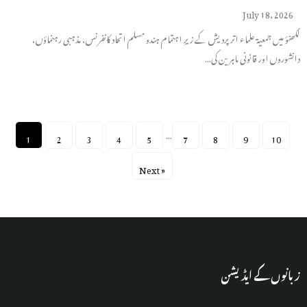
July 18, 2026
لکھنؤ میں جمعیۃ علماء اتر پردیش کے زیرِ اہتمام ہندو مسلم اتحاد کانفرنس، مذہبی رہنماؤں،
دانشوروں اور قانونی ماہرین کی…
…
1
2
3
4
5
7
8
9
10
Next »
زبانوں کے ایڈیشن