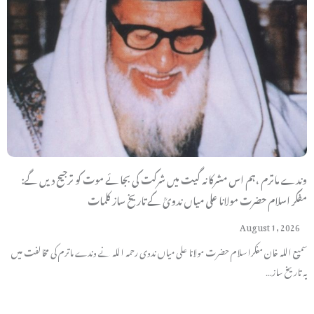
وندے ماترم ،ہم اس مشرکانہ گیت میں شرکت کی بجائے موت کو ترجیح دیں گے:
مفکر اسلام حضرت مولانا علی میاں ندویؒ کے تاریخ ساز کلمات
August 1, 2026
سمیع اللہ خان مفکراسلام حضرت مولانا علی میاں ندوی رحمہ اللہ نے وندے ماترم کی مخالفت میں
یہ تاریخ ساز…