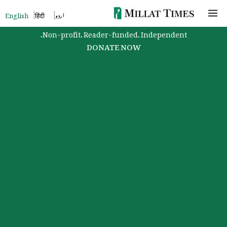
Skip
اردو
हिंदी
English
to
Non-profit. Reader-funded. Independent.
content
DONATE NOW