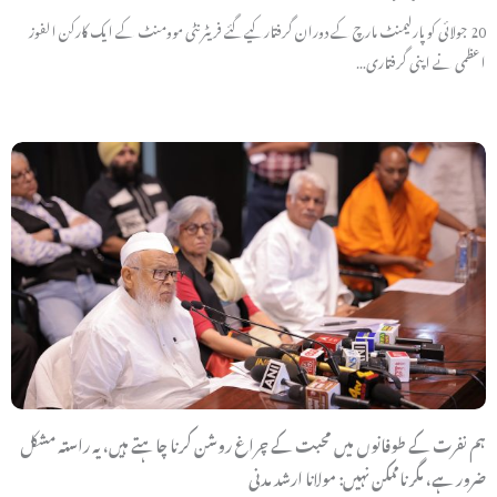
20 جولائی کو پارلیمنٹ مارچ کے دوران گرفتار کیے گئے فریٹرنٹی موومنٹ کے ایک کارکن الفوز
اعظمی نے اپنی گرفتاری…
ہم نفرت کے طوفانوں میں محبت کے چراغ روشن کرنا چاہتے ہیں، یہ راستہ مشکل
ضرور ہے، مگر ناممکن نہیں: مولانا ارشد مدنی