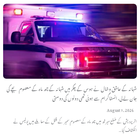
شبانہ کے عاشق وشال نے ہوس کے چکر میں شبانہ کے چھ ماہ کے معصوم بچے کی
جان لےلی، انسٹاگرام سے ہوئی تھی دونوں کی دوستی
August 1, 2026
اتر پردیش کے ضلع میرٹھ میں چھ ماہ کے معصوم سمیر کے قتل کے معاملے میں پولیس نے
انکشاف کیا…