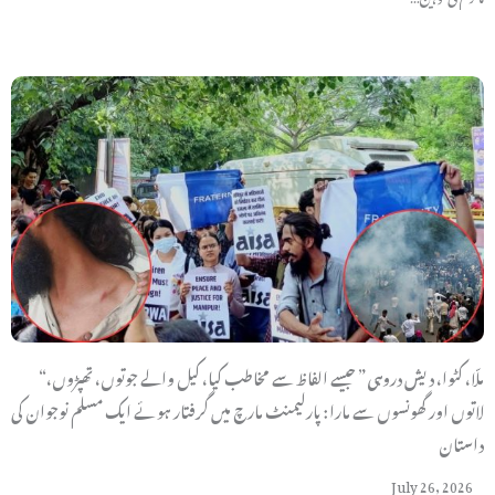
“ملّا، کٹوا، دیش دروہی” جیسے الفاظ سے مخاطب کیا، کیل والے جوتوں، تھپڑوں،
لاتوں اور گھونسوں سے مارا : پارلیمنٹ مارچ میں گرفتار ہوئے ایک مسلم نوجوان کی
داستان
July 26, 2026