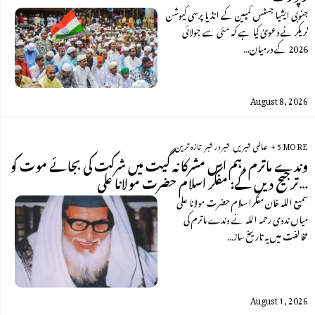
جنوبی ایشیا جسٹس کمپین کے انڈیا پرسی کیوشن
ٹریکر نے دعویٰ کیا ہے کہ مئی سے جولائی
2026 کے درمیان…
August 8, 2026
+ 5 MORE
عالمی خبریں
خبر در خبر
تازہ ترین
وندے ماترم ،ہم اس مشرکانہ گیت میں شرکت کی بجائے موت کو
ترجیح دیں گے: مفکر اسلام حضرت مولانا علی…
سمیع اللہ خان مفکراسلام حضرت مولانا علی
میاں ندوی رحمہ اللہ نے وندے ماترم کی
مخالفت میں یہ تاریخ ساز…
August 1, 2026