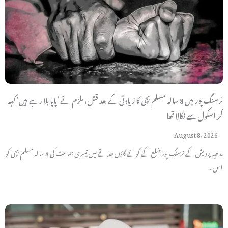
نرسنگ پور میں 8 سالہ مسلم بچی کا زیادتی کے بعد قتل، ملزم نے ’پاپا بلا رہے ہیں‘ کہہ
کر اسکول سے نکالا تھا
August 8, 2026
مدھیہ پردیش کے نرسنگ پور ضلع کے گوٹے گاؤں علاقے میں تیسری جماعت کی 8 سالہ مسلم بچی کو
اس…