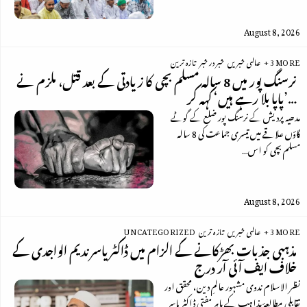
August 8, 2026
+ 3 MORE
عالمی خبریں
خبر در خبر
تازہ ترین
نرسنگ پور میں 8 سالہ مسلم بچی کا زیادتی کے بعد قتل، ملزم نے
’پاپا بلا رہے ہیں‘ کہہ کر…
مدھیہ پردیش کے نرسنگ پور ضلع کے گوٹے
گاؤں علاقے میں تیسری جماعت کی 8 سالہ
مسلم بچی کو اس…
August 8, 2026
+ 3 MORE
عالمی خبریں
تازہ ترین
UNCATEGORIZED
مذہبی جذبات بھڑکانے کے الزام میں ڈاکٹر یاسر ندیم الواجدی کے
خلاف ایف آئی آر درج
نظر الاسلام ندوی مشہور عالمِ دین، محقق اور
تقابلی مطالعۂ مذاہب کے ماہر مفتی ڈاکٹر یاسر