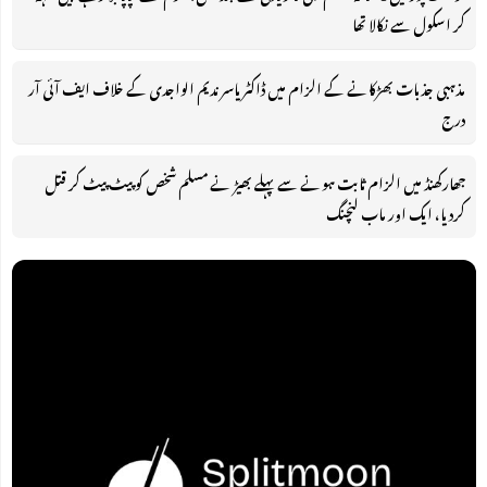
کر اسکول سے نکالا تھا
مذہبی جذبات بھڑکانے کے الزام میں ڈاکٹر یاسر ندیم الواجدی کے خلاف ایف آئی آر
درج
جھارکھنڈ میں الزام ثابت ہونے سے پہلے بھیڑ نے مسلم شخص کو پیٹ پیٹ کر قتل
کردیا، ایک اور ماب لنچنگ