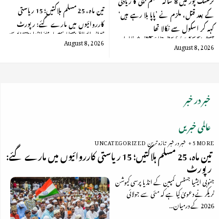
تین ماہ، 25 مسلم ہلاکتیں؛ 15 ریاستی
کے بعد قتل، ملزم نے ’پاپا بلا رہے ہیں‘
کارروائیوں میں مارے گئے: رپورٹ
کہہ کر اسکول سے نکالا تھا
جنوبی ایشیا جسٹس کمپین کے انڈیا پرسی کیوشن ٹریکر نے دعویٰ کیا ہے کہ مئی سے جولائی 2026 کے درمیان…
مدھیہ پردیش کے نرسنگ پور ضلع کے گوٹے گاؤں علاقے میں تیسری جماعت کی 8 سالہ مسلم بچی کو اس…
August 8, 2026
August 8, 2026
خبر در خبر
عالمی خبریں
+ 5 MORE
خبر در خبر
تازہ ترین
UNCATEGORIZED
تین ماہ، 25 مسلم ہلاکتیں؛ 15 ریاستی کارروائیوں میں مارے گئے:
رپورٹ
جنوبی ایشیا جسٹس کمپین کے انڈیا پرسی کیوشن
ٹریکر نے دعویٰ کیا ہے کہ مئی سے جولائی
2026 کے درمیان…