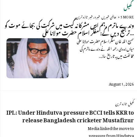
کھیل
+ 5 MORE
عالمی خبریں
خبر در خبر
تازہ ترین
وندے ماترم ،ہم اس مشرکانہ گیت میں شرکت کی بجائے موت کو
ترجیح دیں گے: مفکر اسلام حضرت مولانا علی…
سمیع اللہ خان مفکراسلام حضرت مولانا علی
میاں ندوی رحمہ اللہ نے وندے ماترم کی
مخالفت میں یہ تاریخ ساز…
August 1, 2026
کھیل
تازہ ترین
IPL: Under Hindutva pressure BCCI tells KKR to
release Bangladesh cricketer Mustafizur
Media linked the move to
pressure from Hindutva