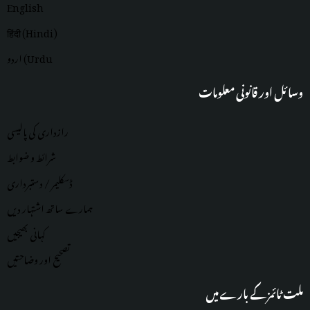
English
हिंदी (Hindi)
اردو (Urdu
وسائل اور قانونی معلومات
رازداری کی پالیسی
شرائط و ضوابط
ڈسکلیمر / دستبرداری
ہمارے ساتھ اشتہار دیں
کہانی بھیجیں
تصحیح اور وضاحتیں
ملت ٹائمز کے بارے میں