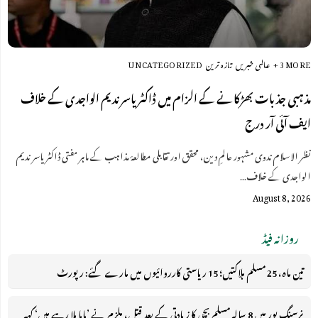
+ 3 MORE
عالمی خبریں
تازہ ترین
UNCATEGORIZED
مذہبی جذبات بھڑکانے کے الزام میں ڈاکٹر یاسر ندیم الواجدی کے خلاف
ایف آئی آر درج
نظر الاسلام ندوی مشہور عالمِ دین، محقق اور تقابلی مطالعۂ مذاہب کے ماہر مفتی ڈاکٹر یاسر ندیم
الواجدی کے خلاف…
August 8, 2026
روزانہ فیڈ
تین ماہ، 25 مسلم ہلاکتیں؛ 15 ریاستی کارروائیوں میں مارے گئے: رپورٹ
نرسنگ پور میں 8 سالہ مسلم بچی کا زیادتی کے بعد قتل، ملزم نے ’پاپا بلا رہے ہیں‘ کہہ