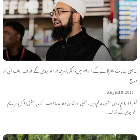
مذہبی جذبات بھڑکانے کے الزام میں ڈاکٹر یاسر ندیم الواجدی کے خلاف ایف آئی آر
درج
August 8, 2026
نظر الاسلام ندوی مشہور عالمِ دین، محقق اور تقابلی مطالعۂ مذاہب کے ماہر مفتی ڈاکٹر یاسر ندیم
الواجدی کے خلاف…