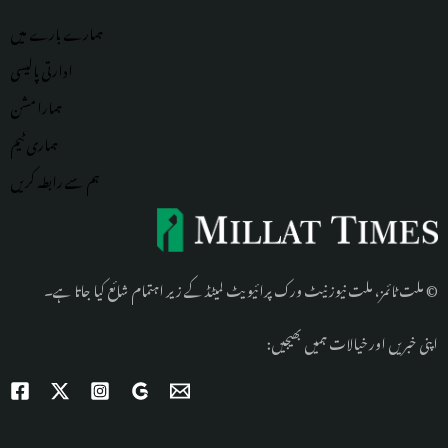
ہمارے بارے میں
ادارتی پالیسی
ہمارا مشن
ہماری
ٹیم
ہم سے رابطہ کریں
© ملت ٹائمز، ملت نیوز نیٹ ورک پرائیویٹ لمیٹڈ کے زیر اہتمام شائع کیا جاتا ہے۔
اپنی خبریں اور خیالات ہمیں بھیجیں: