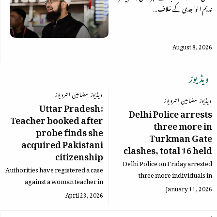
ندیم الواجدی کے خلاف…
August 8, 2026
ویڈیوز
ویڈیوز
مضامین
انٹرویوز
ویڈیوز
مضامین
انٹرویوز
Uttar Pradesh:
Delhi Police arrests
Teacher booked after
three more in
probe finds she
Turkman Gate
acquired Pakistani
clashes, total 16 held
citizenship
Delhi Police on Friday arrested
Authorities have registered a case
three more individuals in
against a woman teacher in
connection with clashes during an
January 11, 2026
Rampur after an investigation by
April 23, 2026
anti-encroachment drive near
the Uttar Pradesh government’s
Faiz Elahi Mosque…
basic…