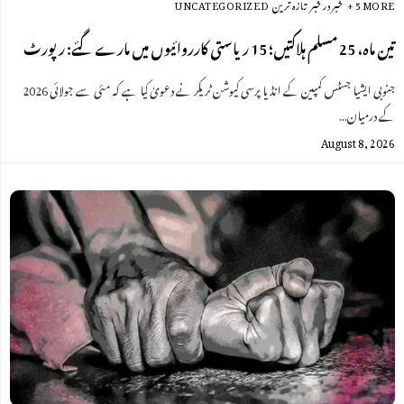
+ 5 MORE
خبر در خبر
تازہ ترین
UNCATEGORIZED
تین ماہ، 25 مسلم ہلاکتیں؛ 15 ریاستی کارروائیوں میں مارے گئے: رپورٹ
جنوبی ایشیا جسٹس کمپین کے انڈیا پرسی کیوشن ٹریکر نے دعویٰ کیا ہے کہ مئی سے جولائی 2026
کے درمیان…
August 8, 2026