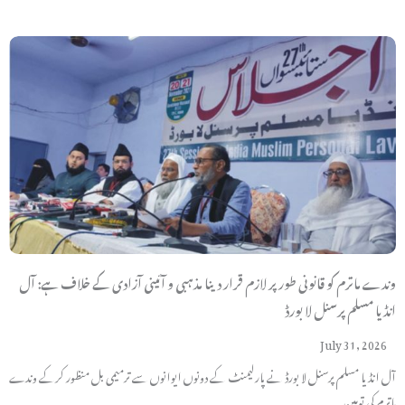
وندے ماترم کو قانونی طور پر لازم قرار دینا مذہبی و آئینی آزادی کے خلاف ہے: آل
انڈیا مسلم پرسنل لا بورڈ
July 31, 2026
آل انڈیا مسلم پرسنل لا بورڈ نے پارلیمنٹ کے دونوں ایوانوں سے ترمیمی بل منظور کرکے وندے
ماترم کی توہین…