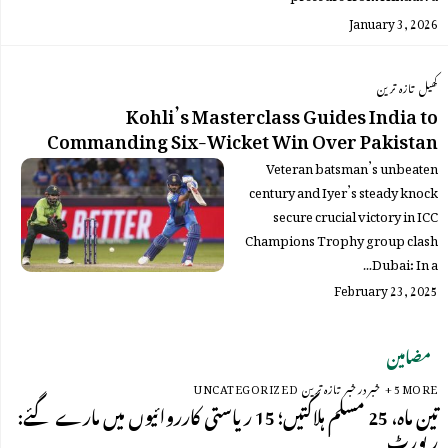
supporters and BJP leaders over
January 3, 2026
KKR fielding a Bangladeshi
player amid reports…
کھیل
تازہ ترین
Kohli’s Masterclass Guides India to
Commanding Six-Wicket Win Over Pakistan
Veteran batsman’s unbeaten
century and Iyer’s steady knock
secure crucial victory in ICC
Champions Trophy group clash
Dubai: In a…
February 23, 2025
مضامین
+ 5 MORE
خبر در خبر
تازہ ترین
UNCATEGORIZED
تین ماہ، 25 مسلم ہلاکتیں؛ 15 ریاستی کارروائیوں میں مارے گئے:
رپورٹ