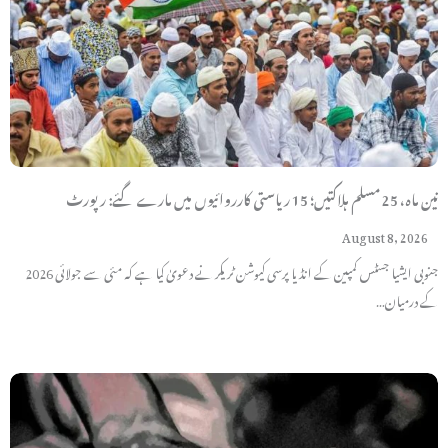
تین ماہ، 25 مسلم ہلاکتیں؛ 15 ریاستی کارروائیوں میں مارے گئے: رپورٹ
August 8, 2026
جنوبی ایشیا جسٹس کمپین کے انڈیا پرسی کیوشن ٹریکر نے دعویٰ کیا ہے کہ مئی سے جولائی 2026
کے درمیان…