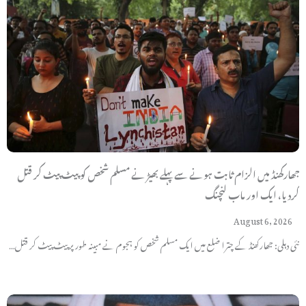
جھارکھنڈ میں الزام ثابت ہونے سے پہلے بھیڑ نے مسلم شخص کو پیٹ پیٹ کر قتل
کردیا، ایک اور ماب لنچنگ
August 6, 2026
نئی دہلی: جھارکھنڈ کے چترا ضلع میں ایک مسلم شخص کو ہجوم نے مبینہ طور پر پیٹ پیٹ کر قتل…