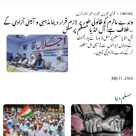
+ 3 MORE
قومی خبریں
خبر در خبر
تازہ ترین
وندے ماترم کو قانونی طور پر لازم قرار دینا مذہبی و آئینی آزادی کے
خلاف ہے: آل انڈیا مسلم پرسنل…
آل انڈیا مسلم پرسنل لا بورڈ نے پارلیمنٹ
کے دونوں ایوانوں سے ترمیمی بل منظور
کرکے وندے ماترم کی توہین…
July 31, 2026
مسلم دنیا