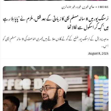
+ 3 MORE
عالمی خبریں
خبر در خبر
تازہ ترین
نرسنگ پور میں 8 سالہ مسلم بچی کا زیادتی کے بعد قتل، ملزم نے ’پاپا بلا رہے
ہیں‘ کہہ کر اسکول سے نکالا تھا
مدھیہ پردیش کے نرسنگ پور ضلع کے گوٹے گاؤں علاقے میں تیسری جماعت کی 8 سالہ مسلم بچی کو
اس…
August 8, 2026