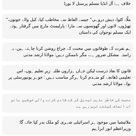
خلاف ہے: آل انڈیا مسلم پرسنل لا بورڈ
“ملّا، کٹوا، دیش دروہی” جیسے الفاظ سے مخاطب کیا، کیل والے جوتوں،
تھپڑوں، لاتوں اور گھونسوں سے مارا : پارلیمنٹ مارچ میں گرفتار ہوئے
ایک مسلم نوجوان کی داستان
ہم نفرت کے طوفانوں میں محبت کے چراغ روشن کرنا چاہتے ہیں، یہ
راستہ مشکل ضرور ہے، مگر ناممکن نہیں: مولانا ارشد مدنی
قانون کا نفاذ درست لیکن جہاں ہزاروں طلبہ زیرِ تعلیم ہوں، اس
تعلیمی ڈھانچے کو منہدم کرنا ہرگز مناسب نہیں : جوہر یونیورسٹی پر
بولے مولانا ارشد مدنی
محبت کی خاطر مذہب تبدیل کر کے شادی کرنے والی خوشبو بانو
اب انصاف کیلئے ترس رہی ہے
ملائیشیا میں موجود ہر اسرائیلی شہری کو ملک بدر کیا جائے گا:
وزیراعظم انور ابراہیم