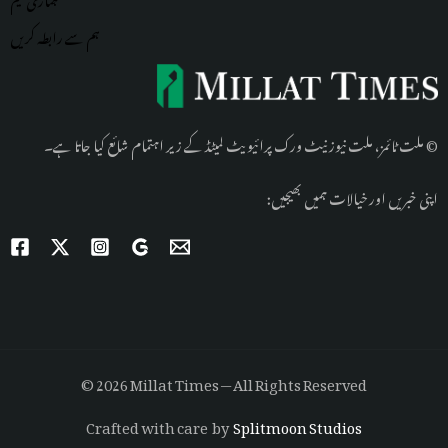
ہم سے رابطہ کریں
© ملت ٹائمز، ملت نیوز نیٹ ورک پرائیویٹ لمیٹڈ کے زیر اہتمام شائع کیا جاتا ہے۔
اپنی خبریں اور خیالات ہمیں بھیجیں:
© 2026 Millat Times — All Rights Reserved
Crafted with care by
Splitmoon Studios