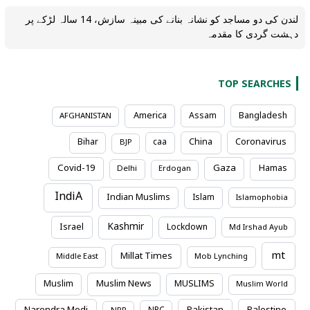
لندن کی دو مساجد کو نشانہ بنانے کی مبینہ سازش، 14 سالہ لڑکے پر
دہشت گردی کا مقدمہ
TOP SEARCHES
America
Assam
Bangladesh
AFGHANISTAN
Coronavirus
Bihar
caa
China
BJP
Covid-19
Gaza
Hamas
Delhi
Erdogan
IndiA
Indian Muslims
Islam
Islamophobia
Kashmir
Israel
Lockdown
Md Irshad Ayub
mt
Millat Times
Middle East
Mob Lynching
Muslim News
Muslim
MUSLIMS
Muslim World