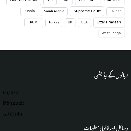
Narendra Modi
Pakistan
Palestine
NRC
NPR
Supreme Court
Russia
Saudi Arabia
Taliban
Uttar Pradesh
TRUMP
USA
Turkey
UP
West Bengal
زبانوں کے ایڈیشن
English
हिंदी (Hindi)
اردو (Urdu
وسائل اور قانونی معلومات