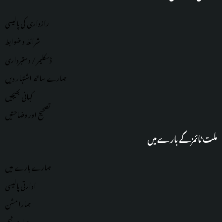
رازداری کی پالیسی
شرائط و ضوابط
ڈسکلیمر / دستبرداری
ہمارے ساتھ اشتہار دیں
کہانی بھیجیں
تصحیح اور وضاحتیں
ملت ٹائمز کے بارے میں
ہمارے بارے میں
ادارتی پالیسی
ہمارا مشن
ہماری
ٹیم