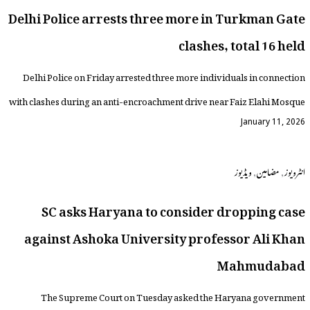
Delhi Police arrests three more in Turkman Gate
clashes, total 16 held
Delhi Police on Friday arrested three more individuals in connection
with clashes during an anti-encroachment drive near Faiz Elahi Mosque
January 11, 2026
,
,
انٹرویوز
مضامین
ویڈیوز
SC asks Haryana to consider dropping case
against Ashoka University professor Ali Khan
Mahmudabad
The Supreme Court on Tuesday asked the Haryana government