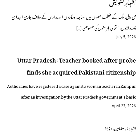
اظہارِ تشویش
نئی دہلی: ملک کے مختلف حصوں میں مساجد، درگاہوں اور مدارس کے خلاف جاری انہدامی
کارروائیوں، انتخابی فہرستوں کی خصوصی […]
July 5, 2026
Uttar Pradesh: Teacher booked after probe
finds she acquired Pakistani citizenship
Authorities have registered a case against a woman teacher in Rampur
after an investigation by the Uttar Pradesh government’s basic
April 23, 2026
,
,
انٹرویوز
مضامین
ویڈیوز