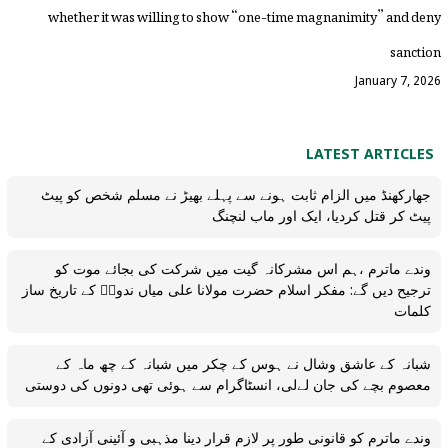
whether it was willing to show “one-time magnanimity” and deny
sanction
January 7, 2026
LATEST ARTICLES
جھارکھنڈ میں الزام ثابت ہونے سے پہلے بھیڑ نے مسلم شخص کو پیٹ
پیٹ کر قتل کردیا، ایک اور ماب لنچنگ
وندے ماترم ،ہم اس مشرکانہ گیت میں شرکت کی بجائے موت کو
ترجیح دیں گے: مفکر اسلام حضرت مولانا علی میاں ندویؒ کے تاریخ ساز
کلمات
شبانہ کے عاشق وشال نے ہوس کے چکر میں شبانہ کے چھ ماہ کے
معصوم بچے کی جان لےلی، انسٹاگرام سے ہوئی تھی دونوں کی دوستی
وندے ماترم کو قانونی طور پر لازم قرار دینا مذہبی و آئینی آزادی کے