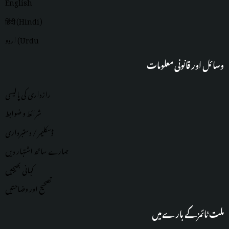
English
हिंदी (Hindi)
اردو (Urdu
وسائل اور قانونی معلومات
رازداری کی پالیسی
شرائط و ضوابط
ڈسکلیمر / دستبرداری
ہمارے ساتھ اشتہار دیں
کہانی بھیجیں
تصحیح اور وضاحتیں
ملت ٹائمز کے بارے میں