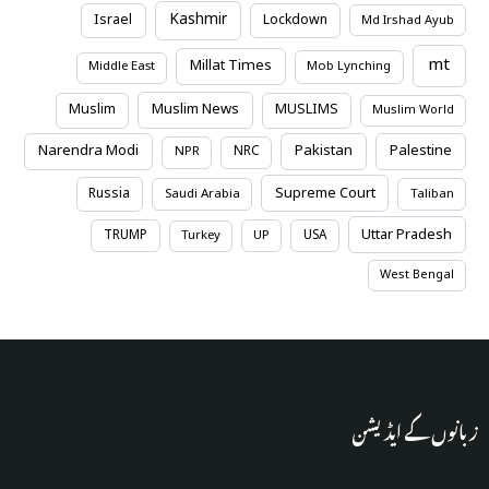
Kashmir
Israel
Lockdown
Md Irshad Ayub
mt
Millat Times
Middle East
Mob Lynching
Muslim News
Muslim
MUSLIMS
Muslim World
Narendra Modi
Pakistan
Palestine
NRC
NPR
Supreme Court
Russia
Saudi Arabia
Taliban
Uttar Pradesh
TRUMP
USA
Turkey
UP
West Bengal
زبانوں کے ایڈیشن