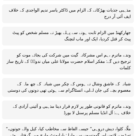
مذہبی جذبات بھڑکانے کے الزام میں ڈاکٹر یاسر ندیم الواجدی کے خلاف
ایف آئی آر درج
جھارکھنڈ میں الزام ثابت ہونے سے پہلے بھیڑ نے مسلم شخص کو پیٹ
پیٹ کر قتل کردیا، ایک اور ماب لنچنگ
وندے ماترم ،ہم اس مشرکانہ گیت میں شرکت کی بجائے موت کو
ترجیح دیں گے: مفکر اسلام حضرت مولانا علی میاں ندویؒ کے تاریخ ساز
کلمات
شبانہ کے عاشق وشال نے ہوس کے چکر میں شبانہ کے چھ ماہ کے
معصوم بچے کی جان لےلی، انسٹاگرام سے ہوئی تھی دونوں کی دوستی
وندے ماترم کو قانونی طور پر لازم قرار دینا مذہبی و آئینی آزادی کے
خلاف ہے: آل انڈیا مسلم پرسنل لا بورڈ
“ملّا، کٹوا، دیش دروہی” جیسے الفاظ سے مخاطب کیا، کیل والے جوتوں،
تھپڑوں، لاتوں اور گھونسوں سے مارا : پارلیمنٹ مارچ میں گرفتار ہوئے