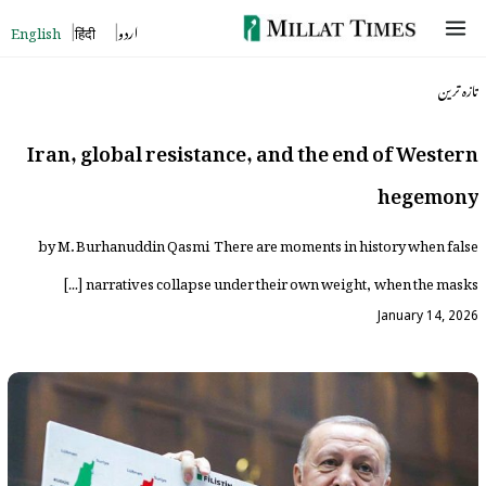
Skip
English
हिंदी
اردو
to
تازہ ترین
content
Iran, global resistance, and the end of Western
hegemony
by M. Burhanuddin Qasmi There are moments in history when false
narratives collapse under their own weight, when the masks […]
January 14, 2026