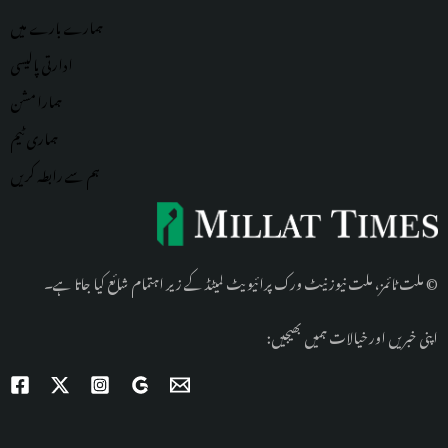
ہمارے بارے میں
ادارتی پالیسی
ہمارا مشن
ہماری
ٹیم
ہم سے رابطہ کریں
© ملت ٹائمز، ملت نیوز نیٹ ورک پرائیویٹ لمیٹڈ کے زیر اہتمام شائع کیا جاتا ہے۔
اپنی خبریں اور خیالات ہمیں بھیجیں: