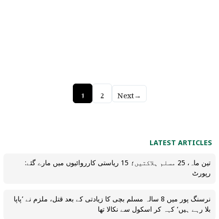
1
2
Next
→
LATEST ARTICLES
تین ماہ، 25 مسلم ہلاکتیں؛ 15 ریاستی کارروائیوں میں مارے گئے:
رپورٹ
نرسنگ پور میں 8 سالہ مسلم بچی کا زیادتی کے بعد قتل، ملزم نے ’پاپا
بلا رہے ہیں‘ کہہ کر اسکول سے نکالا تھا