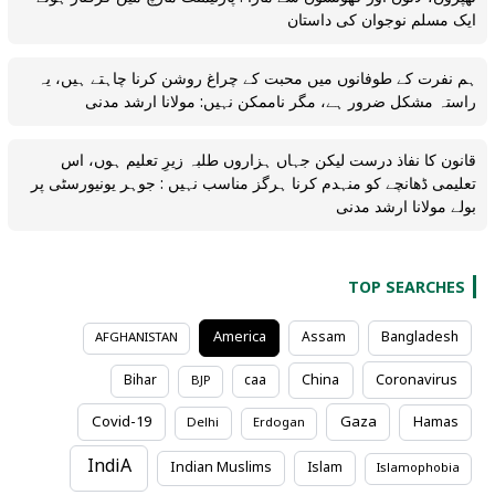
ایک مسلم نوجوان کی داستان
ہم نفرت کے طوفانوں میں محبت کے چراغ روشن کرنا چاہتے ہیں، یہ
راستہ مشکل ضرور ہے، مگر ناممکن نہیں: مولانا ارشد مدنی
قانون کا نفاذ درست لیکن جہاں ہزاروں طلبہ زیرِ تعلیم ہوں، اس
تعلیمی ڈھانچے کو منہدم کرنا ہرگز مناسب نہیں : جوہر یونیورسٹی پر
بولے مولانا ارشد مدنی
TOP SEARCHES
America
Assam
Bangladesh
AFGHANISTAN
Coronavirus
Bihar
caa
China
BJP
Covid-19
Gaza
Hamas
Delhi
Erdogan
IndiA
Indian Muslims
Islam
Islamophobia