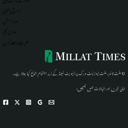
ادارتی پالیسی
ہمارا مشن
ہماری
ٹیم
ہم سے رابطہ کریں
© ملت ٹائمز، ملت نیوز نیٹ ورک پرائیویٹ لمیٹڈ کے زیر اہتمام شائع کیا جاتا ہے۔
اپنی خبریں اور خیالات ہمیں بھیجیں: