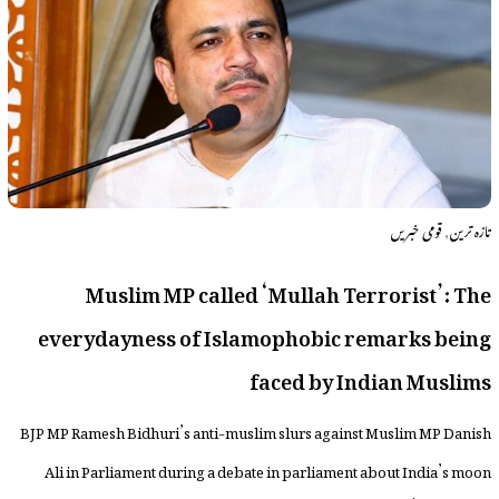
,
تازہ ترین
قومی خبریں
Muslim MP called ‘Mullah Terrorist’: The
everydayness of Islamophobic remarks being
faced by Indian Muslims
BJP MP Ramesh Bidhuri’s anti-muslim slurs against Muslim MP Danish
Ali in Parliament during a debate in parliament about India’s moon