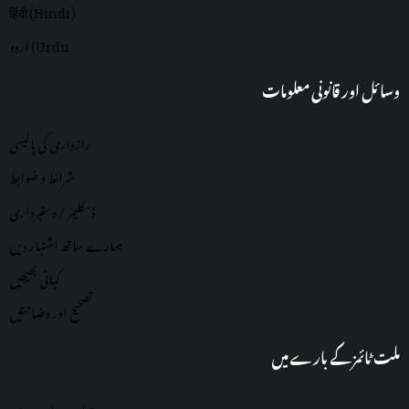
हिंदी (Hindi)
اردو (Urdu
وسائل اور قانونی معلومات
رازداری کی پالیسی
شرائط و ضوابط
ڈسکلیمر / دستبرداری
ہمارے ساتھ اشتہار دیں
کہانی بھیجیں
تصحیح اور وضاحتیں
ملت ٹائمز کے بارے میں
ہمارے بارے میں