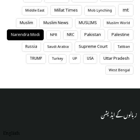
mt
Millat Times
Middle East
Mob Lynching
Muslim News
Muslim
MUSLIMS
Muslim World
Narendra Modi
Pakistan
Palestine
NRC
NPR
Supreme Court
Russia
Saudi Arabia
Taliban
Uttar Pradesh
TRUMP
USA
Turkey
UP
West Bengal
زبانوں کے ایڈیشن
English