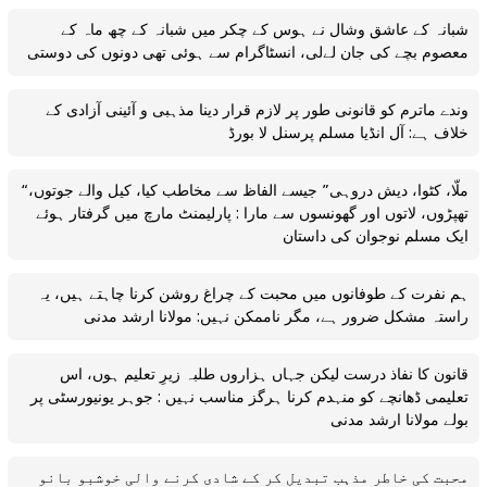
شبانہ کے عاشق وشال نے ہوس کے چکر میں شبانہ کے چھ ماہ کے
معصوم بچے کی جان لےلی، انسٹاگرام سے ہوئی تھی دونوں کی دوستی
وندے ماترم کو قانونی طور پر لازم قرار دینا مذہبی و آئینی آزادی کے
خلاف ہے: آل انڈیا مسلم پرسنل لا بورڈ
“ملّا، کٹوا، دیش دروہی” جیسے الفاظ سے مخاطب کیا، کیل والے جوتوں،
تھپڑوں، لاتوں اور گھونسوں سے مارا : پارلیمنٹ مارچ میں گرفتار ہوئے
ایک مسلم نوجوان کی داستان
ہم نفرت کے طوفانوں میں محبت کے چراغ روشن کرنا چاہتے ہیں، یہ
راستہ مشکل ضرور ہے، مگر ناممکن نہیں: مولانا ارشد مدنی
قانون کا نفاذ درست لیکن جہاں ہزاروں طلبہ زیرِ تعلیم ہوں، اس
تعلیمی ڈھانچے کو منہدم کرنا ہرگز مناسب نہیں : جوہر یونیورسٹی پر
بولے مولانا ارشد مدنی
محبت کی خاطر مذہب تبدیل کر کے شادی کرنے والی خوشبو بانو