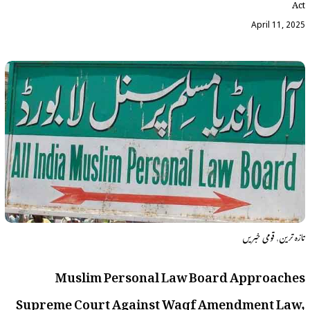
Act
April 11, 2025
,
تازہ ترین
قومی خبریں
Muslim Personal Law Board Approaches
Supreme Court Against Waqf Amendment Law,