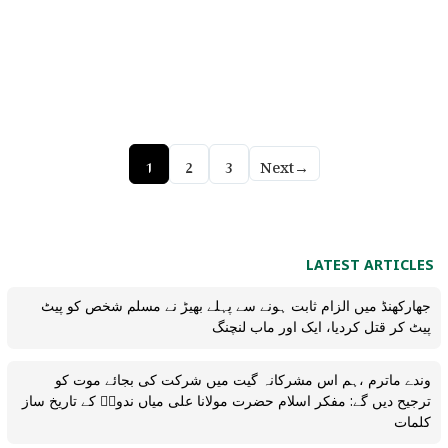
1
2
3
Next
→
LATEST ARTICLES
جھارکھنڈ میں الزام ثابت ہونے سے پہلے بھیڑ نے مسلم شخص کو پیٹ
پیٹ کر قتل کردیا، ایک اور ماب لنچنگ
وندے ماترم ،ہم اس مشرکانہ گیت میں شرکت کی بجائے موت کو
ترجیح دیں گے: مفکر اسلام حضرت مولانا علی میاں ندویؒ کے تاریخ ساز
کلمات