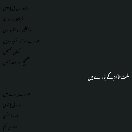
رازداری کی پالیسی
شرائط و ضوابط
ڈسکلیمر / دستبرداری
ہمارے ساتھ اشتہار دیں
کہانی بھیجیں
تصحیح اور وضاحتیں
ملت ٹائمز کے بارے میں
ہمارے بارے میں
ادارتی پالیسی
ہمارا مشن
ہماری
ٹیم