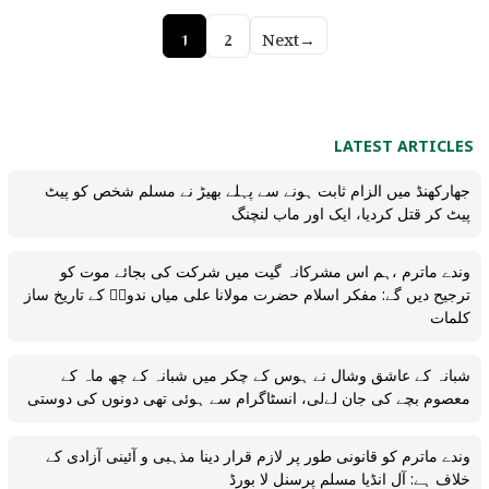
1
2
Next
→
LATEST ARTICLES
جھارکھنڈ میں الزام ثابت ہونے سے پہلے بھیڑ نے مسلم شخص کو پیٹ
پیٹ کر قتل کردیا، ایک اور ماب لنچنگ
وندے ماترم ،ہم اس مشرکانہ گیت میں شرکت کی بجائے موت کو
ترجیح دیں گے: مفکر اسلام حضرت مولانا علی میاں ندویؒ کے تاریخ ساز
کلمات
شبانہ کے عاشق وشال نے ہوس کے چکر میں شبانہ کے چھ ماہ کے
معصوم بچے کی جان لےلی، انسٹاگرام سے ہوئی تھی دونوں کی دوستی
وندے ماترم کو قانونی طور پر لازم قرار دینا مذہبی و آئینی آزادی کے
خلاف ہے: آل انڈیا مسلم پرسنل لا بورڈ