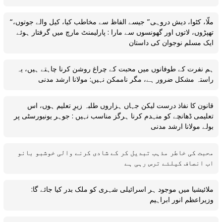
“ملّا، کٹوا، دیش دروہی” جیسے الفاظ سے مخاطب کیا، کیل والے جوتوں،
تھپڑوں، لاتوں اور گھونسوں سے مارا : پارلیمنٹ مارچ میں گرفتار ہوئے
ایک مسلم نوجوان کی داستان
ہم نفرت کے طوفانوں میں محبت کے چراغ روشن کرنا چاہتے ہیں، یہ
راستہ مشکل ضرور ہے، مگر ناممکن نہیں: مولانا ارشد مدنی
قانون کا نفاذ درست لیکن جہاں ہزاروں طلبہ زیرِ تعلیم ہوں، اس
تعلیمی ڈھانچے کو منہدم کرنا ہرگز مناسب نہیں : جوہر یونیورسٹی پر
بولے مولانا ارشد مدنی
محبت کی خاطر مذہب تبدیل کر کے شادی کرنے والی خوشبو بانو
اب انصاف کیلئے ترس رہی ہے
ملائیشیا میں موجود ہر اسرائیلی شہری کو ملک بدر کیا جائے گا:
وزیراعظم انور ابراہیم