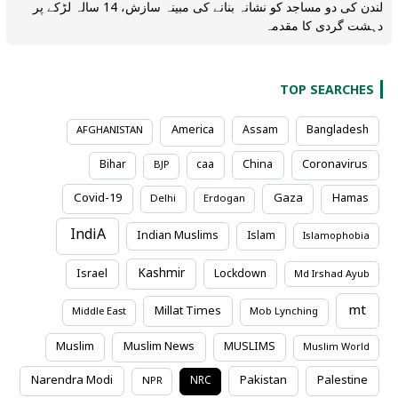
لندن کی دو مساجد کو نشانہ بنانے کی مبینہ سازش، 14 سالہ لڑکے پر
دہشت گردی کا مقدمہ
TOP SEARCHES
America
Assam
Bangladesh
AFGHANISTAN
Coronavirus
Bihar
caa
China
BJP
Covid-19
Gaza
Hamas
Delhi
Erdogan
IndiA
Indian Muslims
Islam
Islamophobia
Kashmir
Israel
Lockdown
Md Irshad Ayub
mt
Millat Times
Middle East
Mob Lynching
Muslim News
Muslim
MUSLIMS
Muslim World
Narendra Modi
Pakistan
Palestine
NRC
NPR