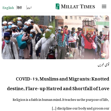
Skip
English
हिंदी
اردو
to
content
قومی خبریں
COVID-19, Muslims and Migrants: Knotted
destine, Flare-up Hatred and Shortfall of Love
Religion is a faith in human mind. It teaches us the purpose of life,
discipline our body and groom our […]