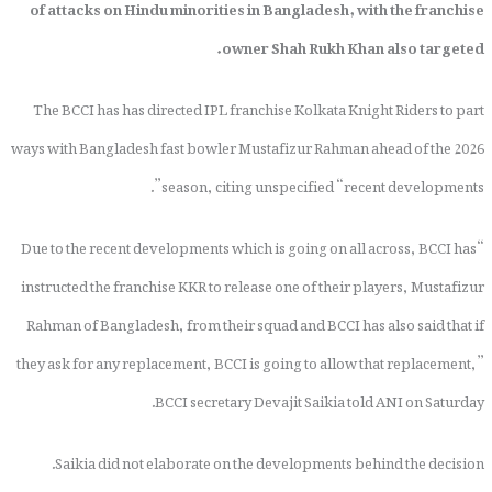
of attacks on Hindu minorities in Bangladesh, with the franchise
owner Shah Rukh Khan also targeted.
The BCCI has has directed IPL franchise Kolkata Knight Riders to part
ways with Bangladesh fast bowler Mustafizur Rahman ahead of the 2026
season, citing unspecified “recent developments”.
“Due to the recent developments which is going on all across, BCCI has
instructed the franchise KKR to release one of their players, Mustafizur
Rahman of Bangladesh, from their squad and BCCI has also said that if
they ask for any replacement, BCCI is going to allow that replacement,”
BCCI secretary Devajit Saikia told ANI on Saturday.
Saikia did not elaborate on the developments behind the decision.