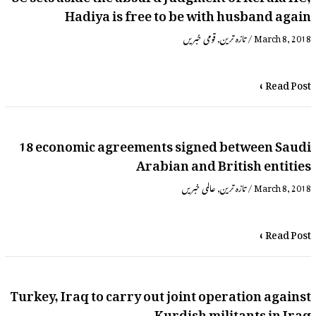
Hadiya is free to be with husband again
قومی خبریں
,
تازہ ترین
/
March 8, 2018
Read Post »
18 economic agreements signed between Saudi
Arabian and British entities
عالمی خبریں
,
تازہ ترین
/
March 8, 2018
Read Post »
Turkey, Iraq to carry out joint operation against
Kurdish militants in Iraq