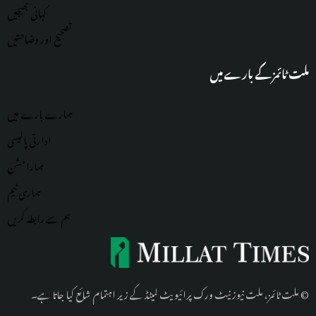
کہانی بھیجیں
تصحیح اور وضاحتیں
ملت ٹائمز کے بارے میں
ہمارے بارے میں
ادارتی پالیسی
ہمارا مشن
ہماری
ٹیم
ہم سے رابطہ کریں
© ملت ٹائمز، ملت نیوز نیٹ ورک پرائیویٹ لمیٹڈ کے زیر اہتمام شائع کیا جاتا ہے۔