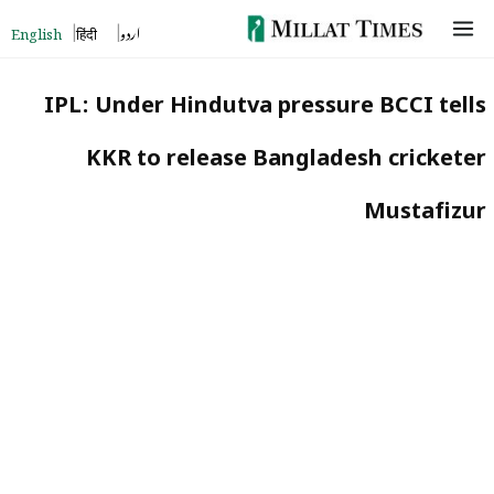
Skip
English
हिंदी
اردو
to
content
IPL: Under Hindutva pressure BCCI tells
KKR to release Bangladesh cricketer
Mustafizur