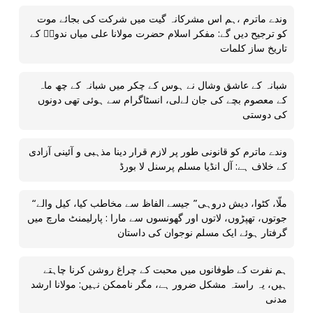
وندے ماترم ،ہم اس مشرکانہ گیت میں شرکت کی بجائے موت
کو ترجیح دیں گے: مفکر اسلام حضرت مولانا علی میاں ندویؒ کے
تاریخ ساز کلمات
شبانہ کے عاشق وشال نے ہوس کے چکر میں شبانہ کے چھ ماہ
کے معصوم بچے کی جان لےلی، انسٹاگرام سے ہوئی تھی دونوں
کی دوستی
وندے ماترم کو قانونی طور پر لازم قرار دینا مذہبی و آئینی آزادی
کے خلاف ہے: آل انڈیا مسلم پرسنل لا بورڈ
“ملّا، کٹوا، دیش دروہی” جیسے الفاظ سے مخاطب کیا، کیل والے
جوتوں، تھپڑوں، لاتوں اور گھونسوں سے مارا : پارلیمنٹ مارچ میں
گرفتار ہوئے ایک مسلم نوجوان کی داستان
ہم نفرت کے طوفانوں میں محبت کے چراغ روشن کرنا چاہتے
ہیں، یہ راستہ مشکل ضرور ہے، مگر ناممکن نہیں: مولانا ارشد
مدنی