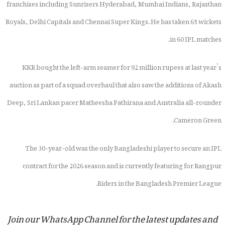
franchises including Sunrisers Hyderabad, Mumbai Indians, Rajasthan
Royals, Delhi Capitals and Chennai Super Kings. He has taken 65 wickets
in 60 IPL matches.
KKR bought the left-arm seamer for 92 million rupees at last year’s
auction as part of a squad overhaul that also saw the additions of Akash
Deep, Sri Lankan pacer Matheesha Pathirana and Australia all-rounder
Cameron Green.
The 30-year-old was the only Bangladeshi player to secure an IPL
contract for the 2026 season and is currently featuring for Rangpur
Riders in the Bangladesh Premier League.
Join our WhatsApp Channel for the latest updates and