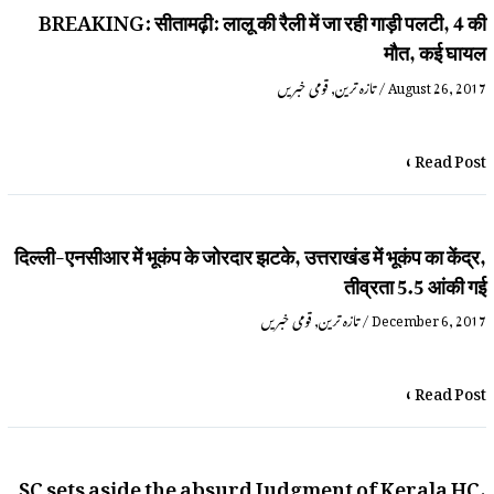
BREAKING: सीतामढ़ी: लालू की रैली में जा रही गाड़ी पलटी, 4 की
मौत, कई घायल
قومی خبریں
,
تازہ ترین
/
August 26, 2017
Read Post »
दिल्ली-एनसीआर में भूकंप के जोरदार झटके, उत्तराखंड में भूकंप का केंद्र,
तीव्रता 5.5 आंकी गई
قومی خبریں
,
تازہ ترین
/
December 6, 2017
Read Post »
SC sets aside the absurd Judgment of Kerala HC,