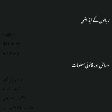
زبانوں کے ایڈیشن
English
हिंदी (Hindi)
اردو (Urdu
وسائل اور قانونی معلومات
رازداری کی پالیسی
شرائط و ضوابط
ڈسکلیمر / دستبرداری
ہمارے ساتھ اشتہار دیں