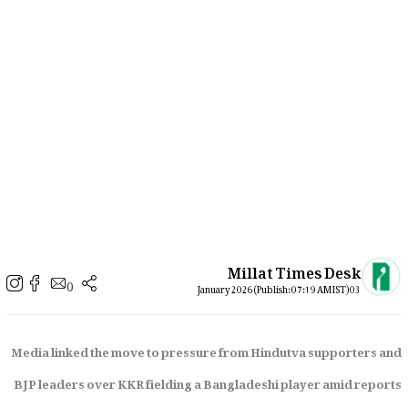
Millat Times Desk
0
03 January 2026 (Publish: 07:19 AM IST)
Media linked the move to pressure from Hindutva supporters and
BJP leaders over KKR fielding a Bangladeshi player amid reports