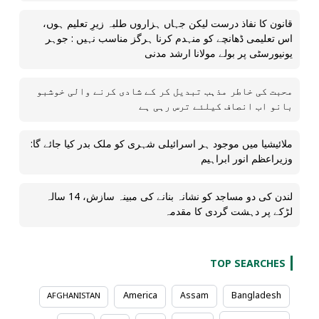
قانون کا نفاذ درست لیکن جہاں ہزاروں طلبہ زیرِ تعلیم ہوں،
اس تعلیمی ڈھانچے کو منہدم کرنا ہرگز مناسب نہیں : جوہر
یونیورسٹی پر بولے مولانا ارشد مدنی
محبت کی خاطر مذہب تبدیل کر کے شادی کرنے والی خوشبو
بانو اب انصاف کیلئے ترس رہی ہے
ملائیشیا میں موجود ہر اسرائیلی شہری کو ملک بدر کیا جائے گا:
وزیراعظم انور ابراہیم
لندن کی دو مساجد کو نشانہ بنانے کی مبینہ سازش، 14 سالہ
لڑکے پر دہشت گردی کا مقدمہ
TOP SEARCHES
America
Assam
Bangladesh
AFGHANISTAN