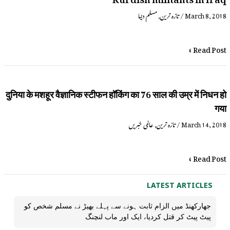
مسلم دنیا
,
تازہ ترین
/
March 8, 2018
Read Post »
दुनिया के मशहूर वैज्ञानिक स्‍टीफन हॉकिंग का 76 साल की उम्र में निधन हो
गया
عالمی خبریں
,
تازہ ترین
/
March 14, 2018
Read Post »
LATEST ARTICLES
جھارکھنڈ میں الزام ثابت ہونے سے پہلے بھیڑ نے مسلم شخص کو
پیٹ پیٹ کر قتل کردیا، ایک اور ماب لنچنگ