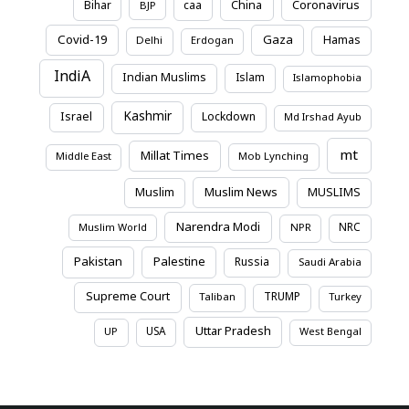
Coronavirus
Bihar
caa
China
BJP
Covid-19
Gaza
Hamas
Delhi
Erdogan
IndiA
Indian Muslims
Islam
Islamophobia
Kashmir
Israel
Lockdown
Md Irshad Ayub
mt
Millat Times
Middle East
Mob Lynching
Muslim News
Muslim
MUSLIMS
Narendra Modi
NRC
Muslim World
NPR
Pakistan
Palestine
Russia
Saudi Arabia
Supreme Court
TRUMP
Taliban
Turkey
Uttar Pradesh
USA
UP
West Bengal