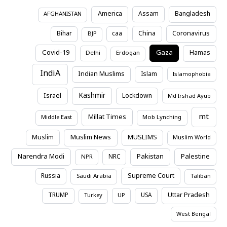
America
Assam
Bangladesh
AFGHANISTAN
Coronavirus
Bihar
caa
China
BJP
Covid-19
Gaza
Hamas
Delhi
Erdogan
IndiA
Indian Muslims
Islam
Islamophobia
Kashmir
Israel
Lockdown
Md Irshad Ayub
mt
Millat Times
Middle East
Mob Lynching
Muslim News
Muslim
MUSLIMS
Muslim World
Narendra Modi
Pakistan
Palestine
NRC
NPR
Supreme Court
Russia
Saudi Arabia
Taliban
Uttar Pradesh
TRUMP
USA
Turkey
UP
West Bengal