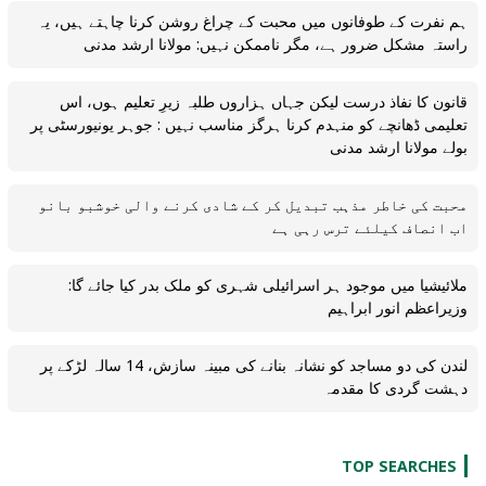
ہم نفرت کے طوفانوں میں محبت کے چراغ روشن کرنا چاہتے ہیں، یہ
راستہ مشکل ضرور ہے، مگر ناممکن نہیں: مولانا ارشد مدنی
قانون کا نفاذ درست لیکن جہاں ہزاروں طلبہ زیرِ تعلیم ہوں، اس
تعلیمی ڈھانچے کو منہدم کرنا ہرگز مناسب نہیں : جوہر یونیورسٹی پر
بولے مولانا ارشد مدنی
محبت کی خاطر مذہب تبدیل کر کے شادی کرنے والی خوشبو بانو
اب انصاف کیلئے ترس رہی ہے
ملائیشیا میں موجود ہر اسرائیلی شہری کو ملک بدر کیا جائے گا:
وزیراعظم انور ابراہیم
لندن کی دو مساجد کو نشانہ بنانے کی مبینہ سازش، 14 سالہ لڑکے پر
دہشت گردی کا مقدمہ
TOP SEARCHES