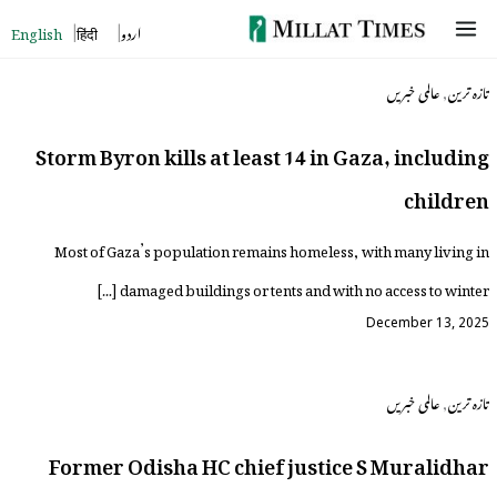
Skip
English
हिंदी
اردو
to
,
تازہ ترین
عالمی خبریں
content
Storm Byron kills at least 14 in Gaza, including
children
Most of Gaza’s population remains homeless, with many living in
damaged buildings or tents and with no access to winter […]
December 13, 2025
,
تازہ ترین
عالمی خبریں
Former Odisha HC chief justice S Muralidhar