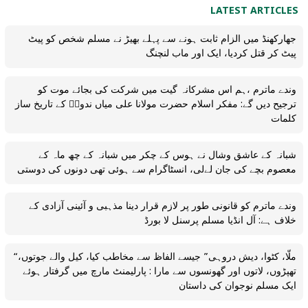
LATEST ARTICLES
جھارکھنڈ میں الزام ثابت ہونے سے پہلے بھیڑ نے مسلم شخص کو پیٹ
پیٹ کر قتل کردیا، ایک اور ماب لنچنگ
وندے ماترم ،ہم اس مشرکانہ گیت میں شرکت کی بجائے موت کو
ترجیح دیں گے: مفکر اسلام حضرت مولانا علی میاں ندویؒ کے تاریخ ساز
کلمات
شبانہ کے عاشق وشال نے ہوس کے چکر میں شبانہ کے چھ ماہ کے
معصوم بچے کی جان لےلی، انسٹاگرام سے ہوئی تھی دونوں کی دوستی
وندے ماترم کو قانونی طور پر لازم قرار دینا مذہبی و آئینی آزادی کے
خلاف ہے: آل انڈیا مسلم پرسنل لا بورڈ
“ملّا، کٹوا، دیش دروہی” جیسے الفاظ سے مخاطب کیا، کیل والے جوتوں،
تھپڑوں، لاتوں اور گھونسوں سے مارا : پارلیمنٹ مارچ میں گرفتار ہوئے
ایک مسلم نوجوان کی داستان