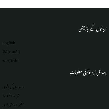
زبانوں کے ایڈیشن
English
हिंदी (Hindi)
اردو (Urdu
وسائل اور قانونی معلومات
رازداری کی پالیسی
شرائط و ضوابط
ڈسکلیمر / دستبرداری