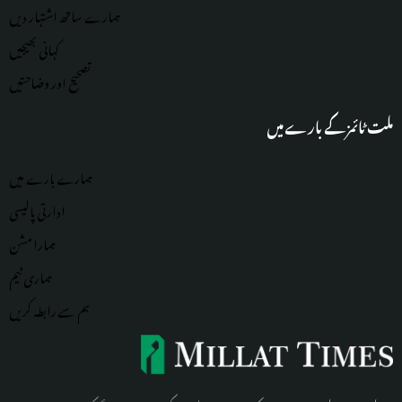
ہمارے ساتھ اشتہار دیں
کہانی بھیجیں
تصحیح اور وضاحتیں
ملت ٹائمز کے بارے میں
ہمارے بارے میں
ادارتی پالیسی
ہمارا مشن
ہماری
ٹیم
ہم سے رابطہ کریں