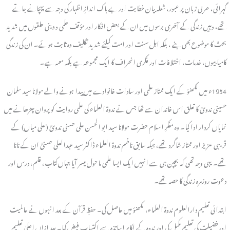
گہرائی، عربی زبان پر عبور، شعلہ بیان خطابت اور بے باک اندازِ اظہار کی وجہ سے پہچانے جاتے
تھے، وہیں زندگی کے آخری برسوں میں ان کے بعض افکار اور مؤقف علمی و دینی حلقوں میں شدید
بحث کا موضوع بھی بنے ، بلکہ اہل سنت اور امت کیلئے شدید تکلیف دہ ثابت ہوئے۔ ان کی زندگی
کامیابیوں، خدمات، اختلافات اور فکری انحراف کا ایک مجموعہ ہے بلکہ معمہ ہے۔
1954ء میں لکھنؤ کے ایک ممتاز علمی اور سادات خانوادے میں پیدا ہونے والے مولانا سید سلمان
حسینی ندویؒ کا تعلق اس خاندان سے تھا جس نے ندوۃ العلماء کی علمی روایت کو پروان چڑھانے میں
نمایاں کردار ادا کیا۔ وہ مفکرِ اسلام حضرت مولانا سید ابو الحسن علی حسنی ندویؒ (علی میاں) کے
قریبی عزیز اور ممتاز شاگرد تھے، جبکہ سابق ناظم ندوۃ العلماء ڈاکٹر سید عبدالعلی حسنیؒ ان کے نانا
تھے۔ یہی وجہ تھی کہ بچپن ہی سے انہیں ایک ایسا علمی ماحول میسر آیا جہاں کتاب، قلم، درس اور
دعوت روزمرہ زندگی کا حصہ تھے۔
ابتدائی تعلیم دارالعلوم ندوۃ العلماء، لکھنؤ میں حاصل کی۔ حفظِ قرآن کے بعد انہوں نے عالمیت
اور فضیلت کی تعلیم مکمل کی اور ندوہ کے اکابر اساتذہ سے اکتسابِ فیض کیا۔ بعد ازاں اعلیٰ تعلیم