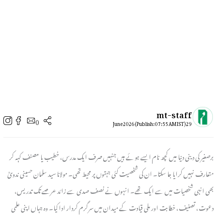
mt-staff
0
29 June 2026 (Publish: 07:55 AM IST)
برصغیر کی دینی دنیا میں کچھ نام ایسے ہوئے ہیں جنہیں صرف ایک مدرس، خطیب یا مصنف کہہ کر
متعارف نہیں کرایا جا سکتا۔ ان کی شخصیت کئی جہتوں پر محیط تھی۔ مولانا سید سلمان حسینی ندویؒ
بھی انہی شخصیات میں سے ایک تھے۔ انہوں نے نصف صدی سے زائد عرصے تک تدریس،
دعوت، تصنیف، خطابت اور ملی قیادت کے میدان میں سرگرم کردار ادا کیا۔ وہ جہاں اپنی علمی