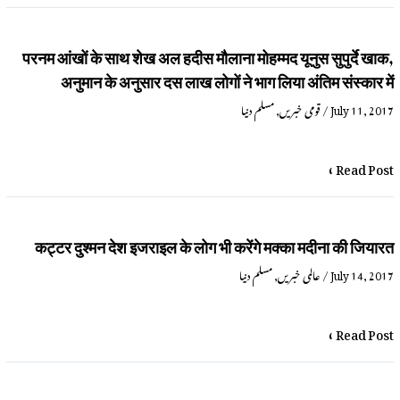
परनम आंखों के साथ शेख अल हदीस मौलाना मोहम्मद यूनुस सुपुर्दे खाक,
अनुमान के अनुसार दस लाख लोगों ने भाग लिया अंतिम संस्कार में
July 11, 2017
/
قومی خبریں
,
مسلم دنیا
Read Post »
कट्टर दुश्मन देश इजराइल के लोग भी करेंगे मक्का मदीना की जियारत
July 14, 2017
/
عالمی خبریں
,
مسلم دنیا
Read Post »