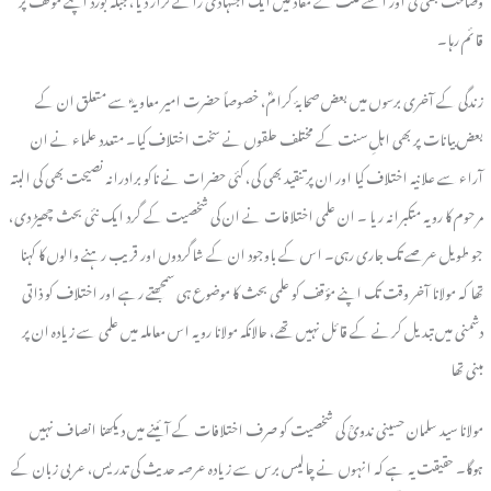
قائم رہا۔
زندگی کے آخری برسوں میں بعض صحابۂ کرامؓ، خصوصاً حضرت امیر معاویہؓ سے متعلق ان کے
بعض بیانات پر بھی اہلِ سنت کے مختلف حلقوں نے سخت اختلاف کیا۔ متعدد علماء نے ان
آراء سے علانیہ اختلاف کیا اور ان پر تنقید بھی کی، کئی حضرات نے ناکو برادرانہ نصیحت بھی کی البتہ
مرحوم کا رویہ متکبرانہ ریا ۔ ان علمی اختلافات نے ان کی شخصیت کے گرد ایک نئی بحث چھیڑ دی،
جو طویل عرصے تک جاری رہی۔ اس کے باوجود ان کے شاگردوں اور قریب رہنے والوں کا کہنا
تھا کہ مولانا آخر وقت تک اپنے مؤقف کو علمی بحث کا موضوع ہی سمجھتے رہے اور اختلاف کو ذاتی
دشمنی میں تبدیل کرنے کے قائل نہیں تھے، حالانکہ مولانا رویہ اس معاملہ میں علمی سے زیادہ ان پر
مبنی تھا
مولانا سید سلمان حسینی ندویؒ کی شخصیت کو صرف اختلافات کے آئینے میں دیکھنا انصاف نہیں
ہوگا۔ حقیقت یہ ہے کہ انہوں نے چالیس برس سے زیادہ عرصہ حدیث کی تدریس، عربی زبان کے