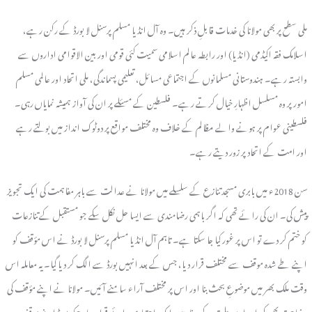
ملی سطح پر بھی مولانا کی خدمات قابلِ ذکر ہیں۔ وہ آل انڈیا مسلم پرسنل لا بورڈ کے رکن رہے،
اسلامک فقہ اکیڈمی (انڈیا) اور رابطہ عالم اسلامی سمیت کئی قومی اور بین الاقوامی اداروں سے
وابستہ رہے۔ ہندوستانی مسلمانوں کے اجتماعی مسائل، تعلیمی پسماندگی، ملی اتحاد اور عالمی مسلم
امور پر وہ مسلسل اظہارِ خیال کرتے رہے۔ فلسطین کے مسئلے پر ان کی آواز ہمیشہ نمایاں رہی۔
فلسطینی عوام پر ہونے والے مظالم کے خلاف وہ مختلف مواقع پر دوٹوک انداز میں بولتے رہے
اور امت کے اتحاد پر زور دیتے رہے۔
سن 2018ء میں بابری مسجد تنازع کے سلسلے میں مولانا نے عدالت سے باہر مفاہمت کی ایک تجویز
پیش کی۔ ان کی رائے تھی کہ اگر باہمی رضامندی سے ایسا حل نکل سکے جو مستقبل کے تنازعات
کو ختم کر دے تو اس پر غور کیا جا سکتا ہے۔ تاہم آل انڈیا مسلم پرسنل لا بورڈ نے اس مؤقف کو
اپنے طے شدہ موقف سے مختلف قرار دیا، جس کے بعد انہیں بورڈ سے الگ کر دیا گیا۔ یہ معاملہ اس
وقت ملک بھر میں موضوعِ بحث بنا اور اس پر مختلف آراء سامنے آئیں۔ مولانا نے اپنے مؤقف کی
وضاحت بھی کی اور اسے ملت کے مفاد میں ایک اجتہادی رائے قرار دیا، جبکہ بورڈ اپنے موقف پر