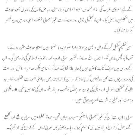
کے لیے سعودی عرب کی امام محمد بن سعود اسلامی یونیورسٹی، ریاض کا رخ کیا، جہاں شعبۂ حدیث
میں تخصص حاصل کیا۔ ان کا تحقیقی ذوق اور حدیث سے غیر معمولی شغف اسی دور میں مزید نکھر
کر سامنے آیا۔
اعلیٰ تعلیم مکمل کرکے وطن واپسی پر مولانا دارالعلوم ندوۃ العلماء میں استاذِ حدیث مقرر ہوئے۔
تقریباً چالیس برس تک انہوں نے حدیث، تفسیر، عربی ادب اور دعوتِ اسلامی کی تدریس کی۔ ان
کے درس میں صرف کتاب کا متن نہیں پڑھایا جاتا تھا بلکہ طلبہ کو اسلامی فکر، معاصر مسائل اور امت
کی ذمہ داریوں سے بھی روشناس کرایا جاتا تھا۔ ان کا اندازِ تدریس روایتی جمود سے مختلف تھا۔ وہ
طلبہ کو تحقیق، سوال اور دلیل کی بنیاد پر سوچنے کی ترغیب دیتے تھے۔ ان کی کلاسیں علمی وقار، فکری
وسعت اور خطیبانہ اثر سے بھرپور ہوتی تھیں۔
عربی زبان سے ان کی غیر معمولی وابستگی سب پر عیاں تھی۔ ندوۃ العلماء میں عربی بولنے اور لکھنے
کے ماحول کو فروغ دینے میں ان کا اہم کردار رہا۔ برصغیر میں عربی زبان کے فروغ کی جو تحریک