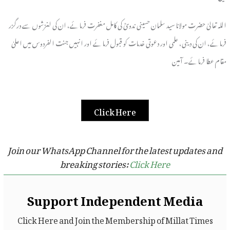
اللہ تعالیٰ حضرت مولانا سید سلمان حسینی ندویؒ کی کامل مغفرت فرمائے، ان کی لغزشوں سے درگزر
فرمائے، ان کی دینی، علمی اور دعوتی خدمات کو قبول فرمائے اور انہیں جنت الفردوس میں اعلیٰ
مقام عطا فرمائے۔ آمین
Click Here
Join our WhatsApp Channel for the latest updates and
breaking stories:
Click Here
Support Independent Media
Click Here and Join the Membership of Millat Times