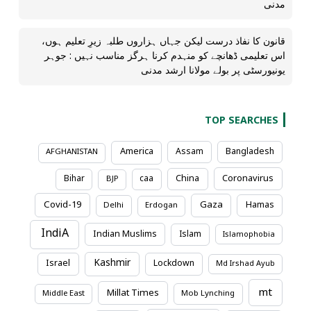
مدنی
قانون کا نفاذ درست لیکن جہاں ہزاروں طلبہ زیرِ تعلیم ہوں،
اس تعلیمی ڈھانچے کو منہدم کرنا ہرگز مناسب نہیں : جوہر
یونیورسٹی پر بولے مولانا ارشد مدنی
TOP SEARCHES
America
Assam
Bangladesh
AFGHANISTAN
Coronavirus
Bihar
caa
China
BJP
Covid-19
Gaza
Hamas
Delhi
Erdogan
IndiA
Indian Muslims
Islam
Islamophobia
Kashmir
Israel
Lockdown
Md Irshad Ayub
mt
Millat Times
Middle East
Mob Lynching