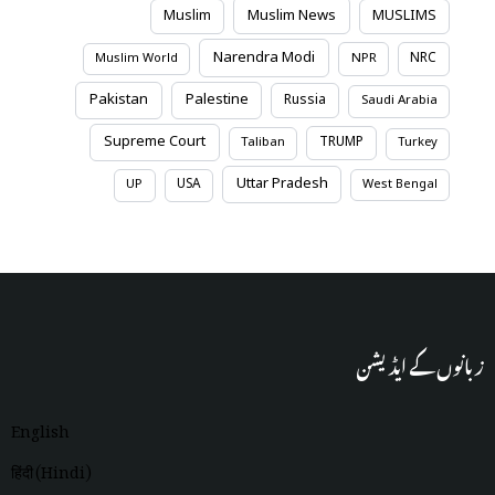
Muslim News
Muslim
MUSLIMS
Narendra Modi
NRC
Muslim World
NPR
Pakistan
Palestine
Russia
Saudi Arabia
Supreme Court
TRUMP
Taliban
Turkey
Uttar Pradesh
USA
UP
West Bengal
زبانوں کے ایڈیشن
English
हिंदी (Hindi)