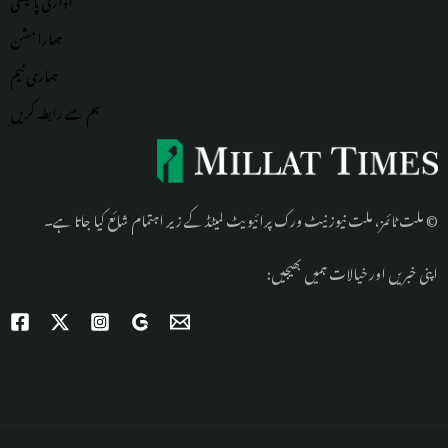
ہمارا مشن
ہماری
ٹیم
ہم سے رابطہ کریں
© ملت ٹائمز، ملت نیوز نیٹ ورک پرائیویٹ لمیٹڈ کے زیر اہتمام شائع کیا جاتا ہے۔
اپنی خبریں اور خیالات ہمیں بھیجیں: