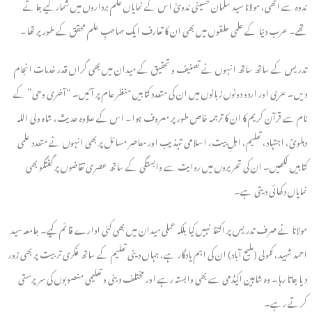
ندوہ سے اٹھی، مولانا سید سلمان حسینی ندویؒ اس کے نمایاں علم برداروں میں شمار کیے جاتے
تھے۔ عرب دنیا کے علمی حلقوں میں بھی ان کا تعارف ایک صاحبِ علم محقق کے طور پر تھا۔
تدریس کے ساتھ ساتھ انہوں نے تصنیف و تحقیق کے میدان میں بھی گراں قدر خدمات انجام
دیں۔ عربی اور اردو دونوں زبانوں میں ان کی متعدد کتابیں منظر عام پر آئیں۔ “آخری وحی” کے
نام سے قرآنِ کریم کا ان کا ترجمہ خاص طور پر معروف ہوا۔ اس کے علاوہ حدیث، شاہ ولی اللہ
دہلویؒ، اجتہاد، تعلیم، اہلِ بیت، اسلامی تہذیب اور معاصر مسائل پر بھی انہوں نے متعدد علمی
کتابیں لکھیں۔ ان کی تحریروں میں روایت سے وابستگی کے ساتھ عصری تقاضوں پر گفتگو بھی
نمایاں دکھائی دیتی ہے۔
مولانا نے صرف تدریس پر اکتفا نہیں کیا بلکہ عملی میدان میں بھی کئی ادارے قائم کیے۔ جامعہ سید
احمد شہید، کٹولی (ملیح آباد) ان کی اہم یادگار ہے، جہاں دینی تعلیم کے ساتھ فکری تربیت پر بھی زور
دیا جاتا رہا۔ وہ شاہین اکیڈمی سے بھی وابستہ رہے اور مختلف دینی و تعلیمی منصوبوں کی سرپرستی
کرتے رہے۔