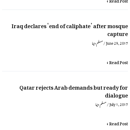
Iraq declares ‘end of caliphate’ after mosque
capture
June 29, 2017
/
مسلم دنیا
Read Post »
Qatar rejects Arab demands but ready for
dialogue
July 1, 2017
/
مسلم دنیا
Read Post »