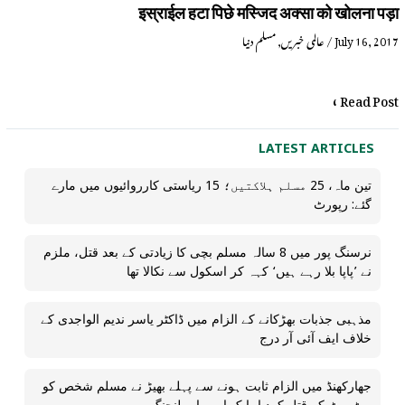
इस्राईल हटा पिछे मस्जिद अक्सा को खोलना पड़ा
July 16, 2017
/
عالمی خبریں
,
مسلم دنیا
Read Post »
LATEST ARTICLES
تین ماہ، 25 مسلم ہلاکتیں؛ 15 ریاستی کارروائیوں میں مارے
گئے: رپورٹ
نرسنگ پور میں 8 سالہ مسلم بچی کا زیادتی کے بعد قتل، ملزم
نے ’پاپا بلا رہے ہیں‘ کہہ کر اسکول سے نکالا تھا
مذہبی جذبات بھڑکانے کے الزام میں ڈاکٹر یاسر ندیم الواجدی کے
خلاف ایف آئی آر درج
جھارکھنڈ میں الزام ثابت ہونے سے پہلے بھیڑ نے مسلم شخص کو