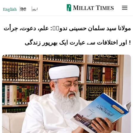
Skip
اردو
हिंदी
English
to
content
مولانا سید سلمان حسینی ندویؒ: علم، دعوت، جرأت
اور اختلافات سے عبارت ایک بھرپور زندگی !