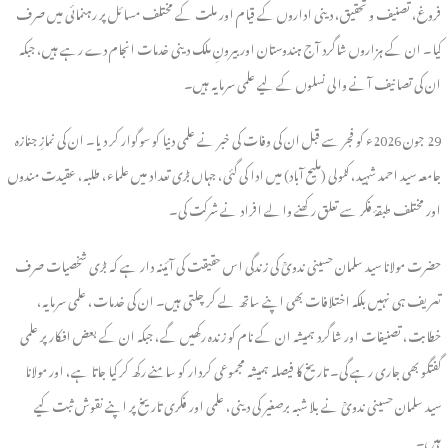
فروغ، تصنیف و تحقیق، دینی اداروں کے قیام اور ملت کے مختلف مسائل پر رہنمائی میں صرف
کیا۔ ان کے ہزاروں شاگرد آج ہندوستان اور بیرونِ ملک دینی خدمات انجام دے رہے ہیں، جبکہ
ان کی تصانیف آنے والی نسلوں کے لیے علمی سرمایہ ہیں۔
29 جون 2026ء کو فجر سے قبل ان کی وفات کی خبر نے علمی دنیا کو سوگوار کر دیا۔ ان کی نمازِ جنازہ
جامعہ سید احمد شہید، کٹولی (ملیح آباد) میں ادا کی گئی، جہاں بڑی تعداد میں علماء، طلبہ، عقیدت مندوں
اور مختلف طبقۂ فکر سے تعلق رکھنے والے افراد نے شرکت کی۔
حضرت مولانا سید سلمان حسینی ندویؒ کی زندگی اس حقیقت کی آئینہ دار ہے کہ بڑی شخصیات صرف
تعریف ہی نہیں بلکہ اختلافات بھی اپنے ساتھ لے کر چلتی ہیں۔ ان کی خدمات، علمی سرمایہ،
خطابت، تصنیفات اور شاگرد ہمیشہ ان کے نام کو زندہ رکھیں گے، جبکہ ان کے بعض افکار پر علمی
گفتگو بھی جاری رہے گی۔ تاریخ کا فیصلہ ہمیشہ مجموعی کردار کو سامنے رکھ کر کیا جاتا ہے، اور مولانا
سید سلمان حسینی ندویؒ نے بلا شبہ برصغیر کی دینی، علمی اور فکری تاریخ پر اپنے نقوش ثبت کیے
ہیں۔