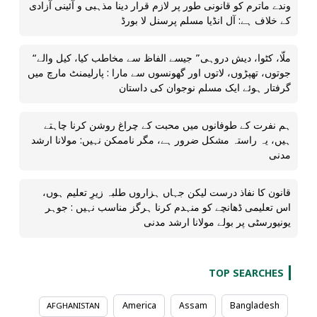
وندے ماترم کو قانونی طور پر لازم قرار دینا مذہبی و آئینی آزادی
کے خلاف ہے: آل انڈیا مسلم پرسنل لا بورڈ
“ملّا، کٹوا، دیش دروہی” جیسے الفاظ سے مخاطب کیا، کیل والے
جوتوں، تھپڑوں، لاتوں اور گھونسوں سے مارا : پارلیمنٹ مارچ میں
گرفتار ہوئے ایک مسلم نوجوان کی داستان
ہم نفرت کے طوفانوں میں محبت کے چراغ روشن کرنا چاہتے
ہیں، یہ راستہ مشکل ضرور ہے، مگر ناممکن نہیں: مولانا ارشد
مدنی
قانون کا نفاذ درست لیکن جہاں ہزاروں طلبہ زیرِ تعلیم ہوں،
اس تعلیمی ڈھانچے کو منہدم کرنا ہرگز مناسب نہیں : جوہر
یونیورسٹی پر بولے مولانا ارشد مدنی
TOP SEARCHES
America
Assam
Bangladesh
AFGHANISTAN