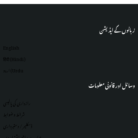
زبانوں کے ایڈیشن
English
हिंदी (Hindi)
اردو (Urdu
وسائل اور قانونی معلومات
رازداری کی پالیسی
شرائط و ضوابط
ڈسکلیمر / دستبرداری
ہمارے ساتھ اشتہار دیں