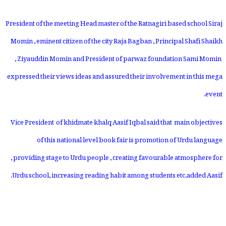
President of the meeting Head master of the Ratnagiri based school Siraj
Momin ,eminent citizen of the city Raja Bagban ,Principal Shafi Shaikh
,Ziyauddin Momin and President of parwaz foundation Sami Momin
expressed their views ideas and assured their involvement in this mega
event.
Vice President of khidmate khalq Aasif Iqbal said that main objectives
of this national level book fair is promotion of Urdu language
,providing stage to Urdu people ,creating favourable atmosphere for
Urdu school,increasing reading habit among students etc.added Aasif.