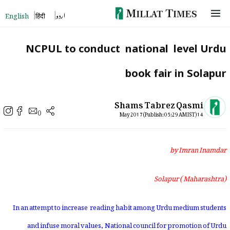
Skip
English
हिंदी
اردو
to
content
NCPUL to conduct national level Urdu
book fair in Solapur
Shams Tabrez Qasmi
0
14 May 2017 (Publish: 05:29 AM IST)
by Imran Inamdar
Solapur ( Maharashtra)
In an attempt to increase reading habit among Urdu medium students
and infuse moral values, National council for promotion of Urdu