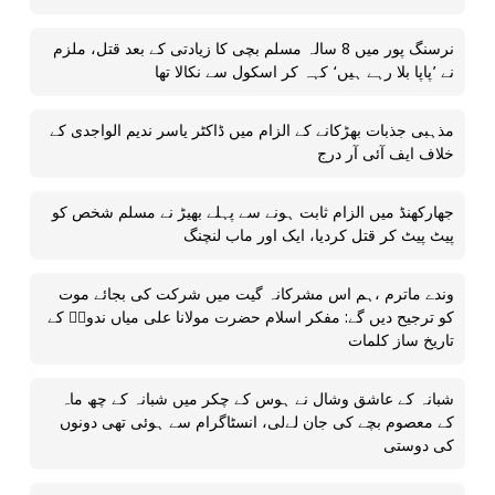
نرسنگ پور میں 8 سالہ مسلم بچی کا زیادتی کے بعد قتل، ملزم
نے ’پاپا بلا رہے ہیں‘ کہہ کر اسکول سے نکالا تھا
مذہبی جذبات بھڑکانے کے الزام میں ڈاکٹر یاسر ندیم الواجدی کے
خلاف ایف آئی آر درج
جھارکھنڈ میں الزام ثابت ہونے سے پہلے بھیڑ نے مسلم شخص کو
پیٹ پیٹ کر قتل کردیا، ایک اور ماب لنچنگ
وندے ماترم ،ہم اس مشرکانہ گیت میں شرکت کی بجائے موت
کو ترجیح دیں گے: مفکر اسلام حضرت مولانا علی میاں ندویؒ کے
تاریخ ساز کلمات
شبانہ کے عاشق وشال نے ہوس کے چکر میں شبانہ کے چھ ماہ
کے معصوم بچے کی جان لےلی، انسٹاگرام سے ہوئی تھی دونوں
کی دوستی