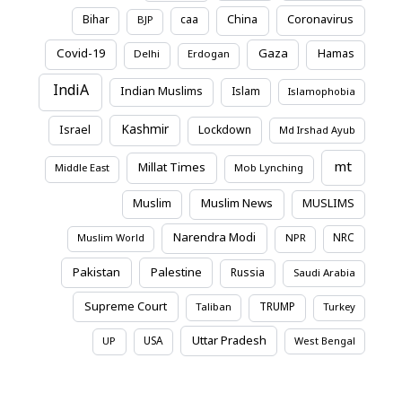
Coronavirus
Bihar
caa
China
BJP
Covid-19
Gaza
Hamas
Delhi
Erdogan
IndiA
Indian Muslims
Islam
Islamophobia
Kashmir
Israel
Lockdown
Md Irshad Ayub
mt
Millat Times
Middle East
Mob Lynching
Muslim News
Muslim
MUSLIMS
Narendra Modi
NRC
Muslim World
NPR
Pakistan
Palestine
Russia
Saudi Arabia
Supreme Court
TRUMP
Taliban
Turkey
Uttar Pradesh
USA
UP
West Bengal