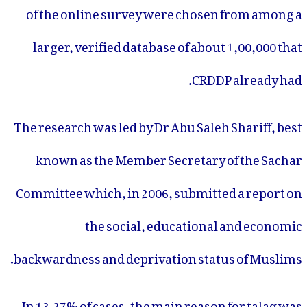
of the online survey were chosen from among a
larger, verified database of about 1,00,000 that
CRDDP already had.
The research was led by Dr Abu Saleh Shariff, best
known as the Member Secretary of the Sachar
Committee which, in 2006, submitted a report on
the social, educational and economic
backwardness and deprivation status of Muslims.
In 13.27% of cases, the main reason for talaq was