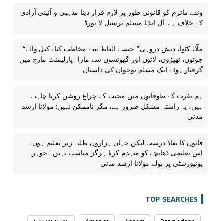
وندے ماترم کو قانونی طور پر لازم قرار دینا مذہبی و آئینی آزادی
کے خلاف ہے: آل انڈیا مسلم پرسنل لا بورڈ
“ملّا، کٹوا، دیش دروہی” جیسے الفاظ سے مخاطب کیا، کیل والے
جوتوں، تھپڑوں، لاتوں اور گھونسوں سے مارا : پارلیمنٹ مارچ میں
گرفتار ہوئے ایک مسلم نوجوان کی داستان
ہم نفرت کے طوفانوں میں محبت کے چراغ روشن کرنا چاہتے
ہیں، یہ راستہ مشکل ضرور ہے، مگر ناممکن نہیں: مولانا ارشد
مدنی
قانون کا نفاذ درست لیکن جہاں ہزاروں طلبہ زیرِ تعلیم ہوں،
اس تعلیمی ڈھانچے کو منہدم کرنا ہرگز مناسب نہیں : جوہر
یونیورسٹی پر بولے مولانا ارشد مدنی
TOP SEARCHES