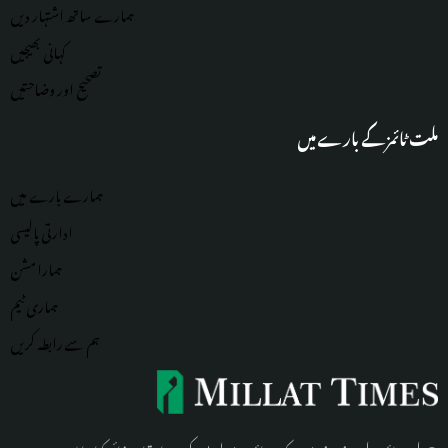
ہمارے ساتھ اشتہار دیں
کہانی بھیجیں
تصحیح اور وضاحتیں
ملت ٹائمز کے بارے میں
ہمارے بارے میں
ادارتی پالیسی
ہمارا مشن
ہماری
ٹیم
ہم سے رابطہ کریں