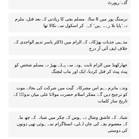
گئے: رپورٹ
نرسنگ پور میں 8 سالہ مسلم بچی کا زیادتی کے بعد قتل، ملزم
نے ’پاپا بلا رہے ہیں‘ کہہ کر اسکول سے نکالا تھا
مذہبی جذبات بھڑکانے کے الزام میں ڈاکٹر یاسر ندیم الواجدی کے
خلاف ایف آئی آر درج
جھارکھنڈ میں الزام ثابت ہونے سے پہلے بھیڑ نے مسلم شخص کو
پیٹ پیٹ کر قتل کردیا، ایک اور ماب لنچنگ
وندے ماترم ،ہم اس مشرکانہ گیت میں شرکت کی بجائے موت
کو ترجیح دیں گے: مفکر اسلام حضرت مولانا علی میاں ندویؒ کے
تاریخ ساز کلمات
شبانہ کے عاشق وشال نے ہوس کے چکر میں شبانہ کے چھ ماہ
کے معصوم بچے کی جان لےلی، انسٹاگرام سے ہوئی تھی دونوں
کی دوستی