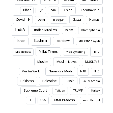
America
Assam
Bangladesh
AFGHANISTAN
Coronavirus
Bihar
caa
China
BJP
Covid-19
Gaza
Hamas
Delhi
Erdogan
IndiA
Indian Muslims
Islam
Islamophobia
Kashmir
Israel
Lockdown
Md Irshad Ayub
mt
Millat Times
Middle East
Mob Lynching
Muslim News
Muslim
MUSLIMS
Narendra Modi
NRC
Muslim World
NPR
Pakistan
Palestine
Russia
Saudi Arabia
Supreme Court
TRUMP
Taliban
Turkey
Uttar Pradesh
USA
UP
West Bengal