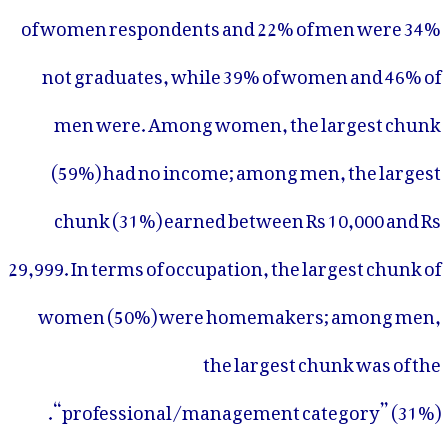
34% of women respondents and 22% of men were
not graduates, while 39% of women and 46% of
men were. Among women, the largest chunk
(59%) had no income; among men, the largest
chunk (31%) earned between Rs 10,000 and Rs
29,999. In terms of occupation, the largest chunk of
women (50%) were homemakers; among men,
the largest chunk was of the
“professional/management category” (31%).