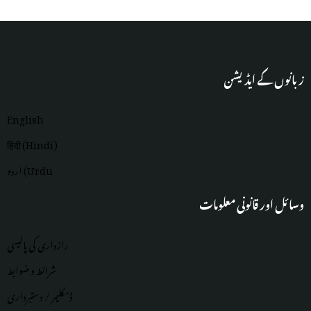
زبانوں کے ایڈیشن
English
हिंदी (Hindi)
اردو (Urdu
وسائل اور قانونی معلومات
رازداری کی پالیسی
شرائط و ضوابط
ڈسکلیمر / دستبرداری