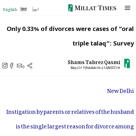
Skip
English
हिंदी
اردو
to
content
Only 0.33% of divorces were cases of “oral
triple talaq”: Survey
Shams Tabrez Qasmi
0
18 May 2017 (Publish: 06:25 AM IST)
New Delhi
Instigation by parents or relatives of the husband
is the single largest reason for divorce among