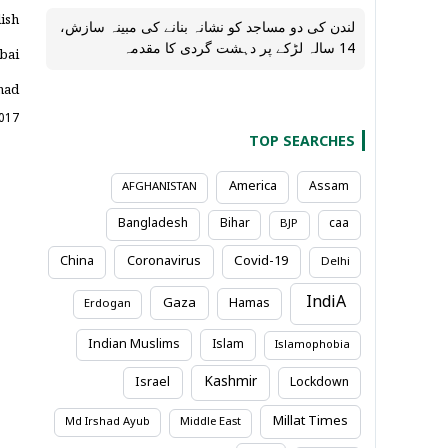
ish
لندن کی دو مساجد کو نشانہ بنانے کی مبینہ سازش،
mbai
14 سالہ لڑکے پر دہشت گردی کا مقدمہ
mad
2017
TOP SEARCHES
America
Assam
AFGHANISTAN
Bangladesh
Bihar
caa
BJP
Coronavirus
Covid-19
China
Delhi
IndiA
Gaza
Hamas
Erdogan
Indian Muslims
Islam
Islamophobia
Kashmir
Israel
Lockdown
Millat Times
Md Irshad Ayub
Middle East