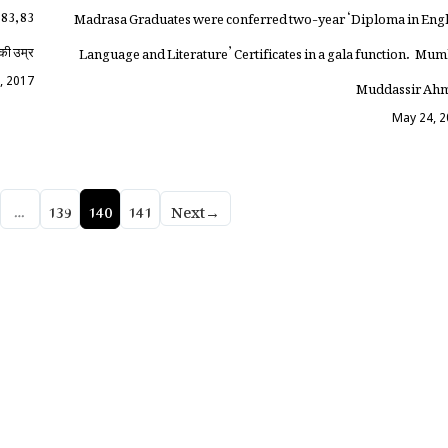
को 83,83
Madrasa Graduates were conferred two-year ‘Diploma in Engl
 की उम्र
Language and Literature’ Certificates in a gala function. Mu
Muddassir Ah
, 2017
May 24, 
…
139
140
141
Next
→