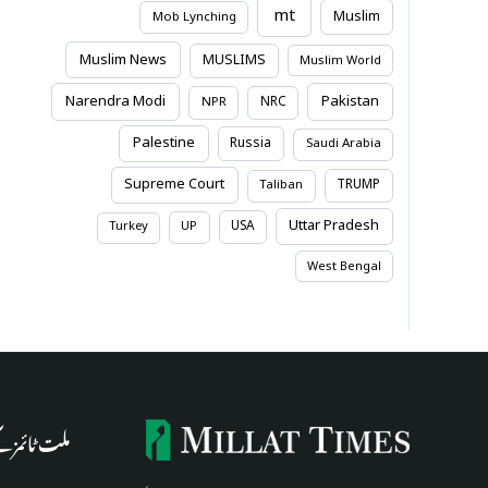
mt
Muslim
Mob Lynching
Muslim News
MUSLIMS
Muslim World
Narendra Modi
Pakistan
NRC
NPR
Palestine
Russia
Saudi Arabia
Supreme Court
TRUMP
Taliban
Uttar Pradesh
USA
Turkey
UP
West Bengal
ملت ٹائمز 