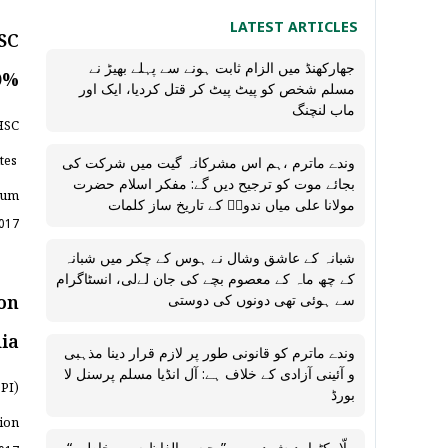
HSC
LATEST ARTICLES
90%
جھارکھنڈ میں الزام ثابت ہونے سے پہلے بھیڑ نے
مسلم شخص کو پیٹ پیٹ کر قتل کردیا، ایک اور
ماب لنچنگ
HSC
utes
وندے ماترم ،ہم اس مشرکانہ گیت میں شرکت کی
gum
بجائے موت کو ترجیح دیں گے: مفکر اسلام حضرت
مولانا علی میاں ندویؒ کے تاریخ ساز کلمات
2017
شبانہ کے عاشق وشال نے ہوس کے چکر میں شبانہ
کے چھ ماہ کے معصوم بچے کی جان لےلی، انسٹاگرام
 on
سے ہوئی تھی دونوں کی دوستی
dia
وندے ماترم کو قانونی طور پر لازم قرار دینا مذہبی
و آئینی آزادی کے خلاف ہے: آل انڈیا مسلم پرسنل لا
DPI)
بورڈ
tion