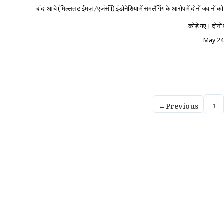
बांदा आचे (मिल्लत टाईमज़ /एजंसीाँ) इंडोनेशिया में समलैंगिंग के आरोप में दोनों जवानों 
कोड़े गए। दोनों
May 24
←
Previous
1