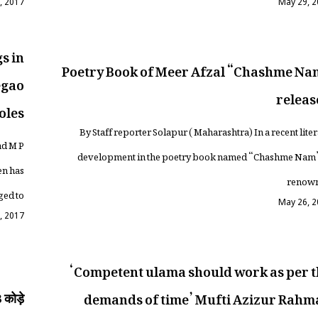
, 2017
May 29, 
s in
Poetry Book of Meer Afzal “Chashme Na
egao
releas
oles
By Staff reporter Solapur ( Maharashtra) In a recent lite
ad M P
development in the poetry book named “Chashme Nam”
en has
renow
ed to
May 26, 
, 2017
‘Competent ulama should work as per t
3 कोड़े
demands of time’ Mufti Azizur Rahm