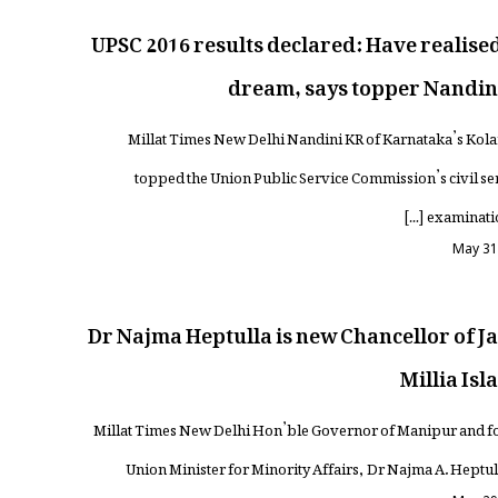
UPSC 2016 results declared: Have realise
dream, says topper Nandin
Millat Times New Delhi Nandini KR of Karnataka’s Kol
topped the Union Public Service Commission’s civil se
examination 
May 31
Dr Najma Heptulla is new Chancellor of J
Millia Isl
Millat Times New Delhi Hon’ble Governor of Manipur and 
Union Minister for Minority Affairs, Dr Najma A. Heptul