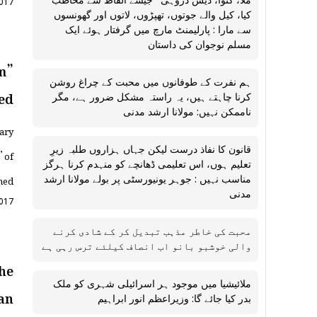
“ملّا، کٹوا، دیش دروہی” جیسے الفاظ سے مخاطب
2017
کیا، کیل والے جوتوں، تھپڑوں، لاتوں اور گھونسوں
سے مارا : پارلیمنٹ مارچ میں گرفتار ہوئے ایک
مسلم نوجوان کی داستان
m”
ہم نفرت کے طوفانوں میں محبت کے چراغ روشن
ed
کرنا چاہتے ہیں، یہ راستہ مشکل ضرور ہے، مگر
ناممکن نہیں: مولانا ارشد مدنی
rary
 of
قانون کا نفاذ درست لیکن جہاں ہزاروں طلبہ زیرِ
تعلیم ہوں، اس تعلیمی ڈھانچے کو منہدم کرنا ہرگز
ned
مناسب نہیں : جوہر یونیورسٹی پر بولے مولانا ارشد
مدنی
2017
محبت کی خاطر مذہب تبدیل کر کے شادی کرنے
والی خوشبو بانو اب انصاف کیلئے ترس رہی ہے
he
ملائیشیا میں موجود ہر اسرائیلی شہری کو ملک
an
بدر کیا جائے گا: وزیراعظم انور ابراہیم