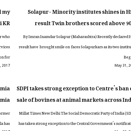
d my
Solapur- Minority institutes shines in 
i KR
result Twin brothers scored above 
ar who
By Imran Inamdar Solapur (Maharashtra) Recently declared 
rvices
result have brought smile on faces Solapurkars as its two instit
for […]
Be
, 2017
May 31, 
amia
SDPI takes strong exception to Centre’s ban
amia
sale of bovines at animal markets across In
former
Millat Times New Delhi The Social Democratic Party of India (S
la has
has taken strong exception to the Central Government’s notifica