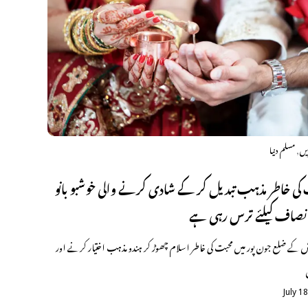
,
یں
مسلم دنیا
کی خاطر مذہب تبدیل کر کے شادی کرنے والی خوشبو بانو
صاف کیلئے ترس رہی ہے
یش کے ضلع جون پور میں محبت کی خاطر اسلام چھوڑ کر ہندو مذہب اختیار کرنے اور
July 1