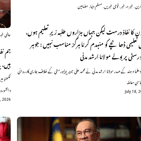
,
,
,
,
ترین
خبر در خبر
قومی خبریں
مسلم دنیا
مضامین
ون کا نفاذ درست لیکن جہاں ہزاروں طلبہ زیرِ تعلیم ہوں،
عالمی خب
تعلیمی ڈھانچے کو منہدم کرنا ہرگز مناسب نہیں : جوہر
ہم نف
ورسٹی پر بولے مولانا ارشد مدنی
ہیں، ی
 علماء ہند کے صدر مولانا ارشد مدنی نے محمد علی جوہر یونیورسٹی کے خلاف جاری کارروائی
لکھنؤ می
اسی معاملہ
دانشوروں
July 18, 
8, 2026