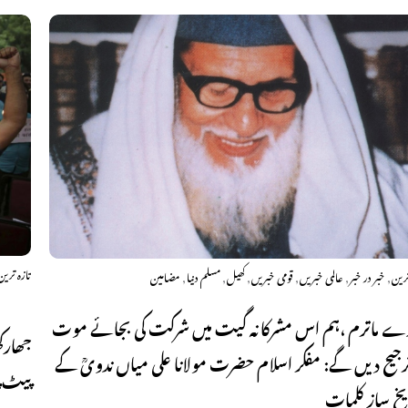
تازہ ترین
,
,
,
,
,
,
ترین
خبر در خبر
عالمی خبریں
قومی خبریں
کھیل
مسلم دنیا
مضامین
ے ماترم ،ہم اس مشرکانہ گیت میں شرکت کی بجائے موت
جھارک
ترجیح دیں گے: مفکر اسلام حضرت مولانا علی میاں ندویؒ کے
پیٹ پ
یخ ساز کلمات