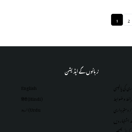
1
2
زبانوں کے ایڈیشن
ری کی پالیسی
English
ائط و ضوابط
हिंदी (Hindi)
 / دستبرداری
اردو (Urdu
اشتہار دیں
کہانی بھیجیں