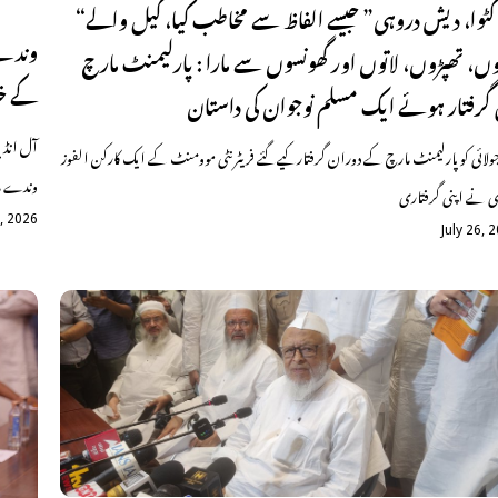
“ملّا، کٹوا، دیش دروہی” جیسے الفاظ سے مخاطب کیا، کیل والے
وندے م
وں، تھپڑوں، لاتوں اور گھونسوں سے مارا : پارلیمنٹ مارچ
کے خل
 گرفتار ہوئے ایک مسلم نوجوان کی داستان
آل انڈی
 جولائی کو پارلیمنٹ مارچ کے دوران گرفتار کیے گئے فریٹرنٹی موومنٹ کے ایک کارکن الفوز
وندے مات
ی نے اپنی گرفتاری
1, 2026
July 26, 