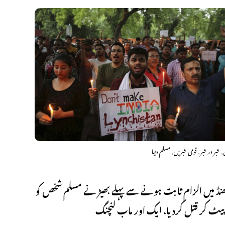
,
,
,
خبر در خبر
قومی خبریں
مسلم دنیا
ھنڈ میں الزام ثابت ہونے سے پہلے بھیڑ نے مسلم شخص کو
یٹ کر قتل کردیا، ایک اور ماب لنچنگ