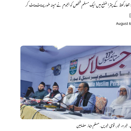
: جھارکھنڈ کے چترا ضلع میں ایک مسلم شخص کو ہجوم نے مبینہ طور پر پیٹ پیٹ کر
]
August 6
,
,
,
,
خبر در خبر
قومی خبریں
مسلم دنیا
مضامین