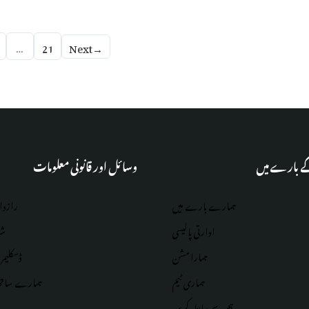
…
21
Next
→
کے بارے میں
وسائل اور قانونی معلومات
ہمارے بارے میں
رازدا
ادارتی پالیسی
شر
ہمارا مشن
ڈسکلیمر
ہماری
ٹیم
ہمارے ساتھ 
ہم سے رابطہ کریں