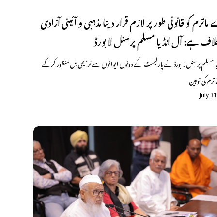
اترم کو قانونی طور پر لازم قرار دینا مذہبی و آئینی آزادی
اف ہے: آل انڈیا مسلم پرسنل لا بورڈ
ا مسلم پرسنل لا بورڈ نے پارلیمنٹ کے دونوں ایوانوں سے ترمیمی بل منظور کرکے
رم کی توہین
July 3