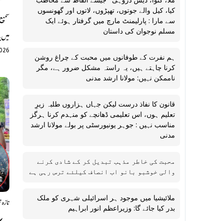
“ملّا، کٹوا، دیش دروہی” جیسے الفاظ سے مخاطب
کیا، کیل والے جوتوں، تھپڑوں، لاتوں اور گھونسوں
سمیع
سے مارا : پارلیمنٹ مارچ میں گرفتار ہوئے ایک
میں ی
مسلم نوجوان کی داستان
2026
ہم نفرت کے طوفانوں میں محبت کے چراغ روشن
کرنا چاہتے ہیں، یہ راستہ مشکل ضرور ہے، مگر
ناممکن نہیں: مولانا ارشد مدنی
قانون کا نفاذ درست لیکن جہاں ہزاروں طلبہ زیرِ
تعلیم ہوں، اس تعلیمی ڈھانچے کو منہدم کرنا ہرگز
مناسب نہیں : جوہر یونیورسٹی پر بولے مولانا ارشد
مدنی
محبت کی خاطر مذہب تبدیل کر کے شادی کرنے
والی خوشبو بانو اب انصاف کیلئے ترس رہی ہے
تازہ 
ملائیشیا میں موجود ہر اسرائیلی شہری کو ملک
بدر کیا جائے گا: وزیراعظم انور ابراہیم