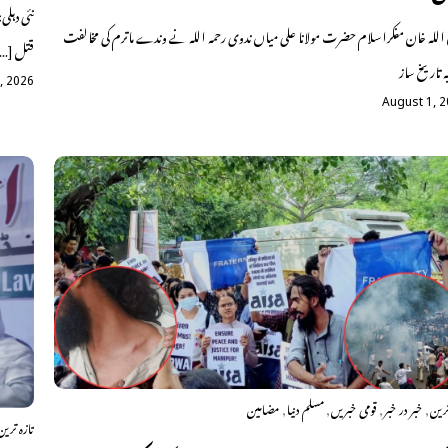
نئی دہلی
 اللہ خان مفکراسلام حضرت مولانا علی میاں ندوی رحمہ اللہ نے وندے ماترم کی مخالفت
قتل […
ہ تاریخ ساز
, 2026
August 1, 
,
,
,
,
ترین
خبر در خبر
قومی خبریں
مسلم دنیا
مضامین
تازہ ترین