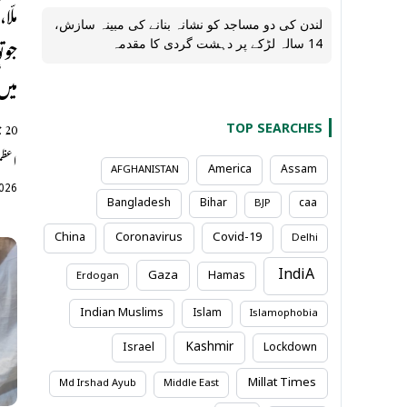
لندن کی دو مساجد کو نشانہ بنانے کی مبینہ سازش،
جوت
14 سالہ لڑکے پر دہشت گردی کا مقدمہ
میں
20
TOP SEARCHES
اعظم
America
Assam
AFGHANISTAN
2026
Bangladesh
Bihar
caa
BJP
Coronavirus
Covid-19
China
Delhi
IndiA
Gaza
Hamas
Erdogan
Indian Muslims
Islam
Islamophobia
Kashmir
Israel
Lockdown
Millat Times
Md Irshad Ayub
Middle East