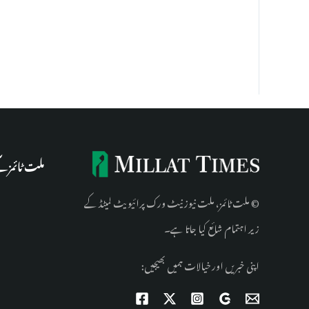
ملت ٹائمز 
© ملت ٹائمز، ملت نیوز نیٹ ورک پرائیویٹ لمیٹڈ کے
زیر اہتمام شائع کیا جاتا ہے۔
اپنی خبریں اور خیالات ہمیں بھیجیں: