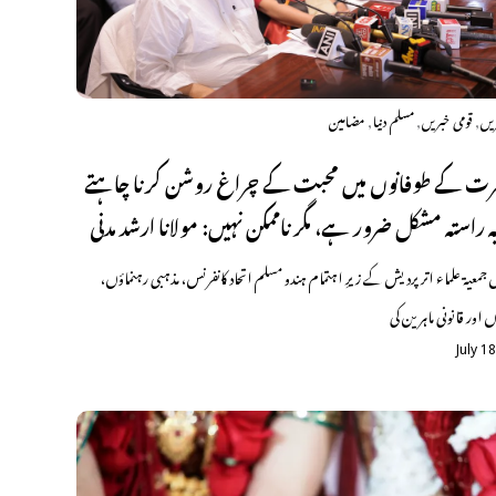
,
,
,
ریں
قومی خبریں
مسلم دنیا
مضامین
رت کے طوفانوں میں محبت کے چراغ روشن کرنا چاہتے
ہ راستہ مشکل ضرور ہے، مگر ناممکن نہیں: مولانا ارشد مدنی
ں جمعیۃ علماء اتر پردیش کے زیرِ اہتمام ہندو مسلم اتحاد کانفرنس، مذہبی رہنماؤں،
 اور قانونی ماہرین کی
July 1