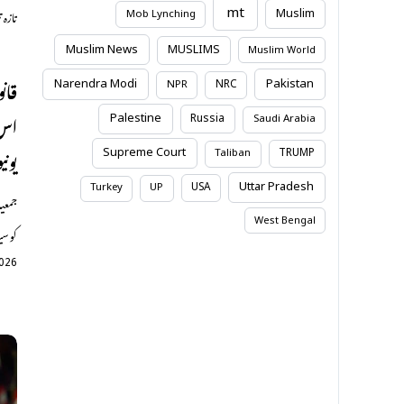
تازہ 
mt
Muslim
Mob Lynching
Muslim News
MUSLIMS
Muslim World
قان
Narendra Modi
Pakistan
NRC
NPR
اس 
Palestine
Russia
Saudi Arabia
یونی
Supreme Court
TRUMP
Taliban
Uttar Pradesh
USA
Turkey
UP
جمعیۃ
West Bengal
کو سی
2026