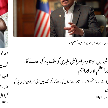
,
,
,
ترین
خبر در خبر
عالمی خبریں
مسلم دنیا
قومی خبر
یشیا میں موجود ہر اسرائیلی شہری کو ملک بدر کیا جائے گا:
محبت 
راعظم انور ابراہیم
اب ان
شیا کے وزیراعظم انور ابراہیم نے اعلان کیا ہے کہ اگر ملک میں کوئی اسرائیلی شہری پایا گیا
اتر پرد
سے
کنیہا لال
July 16, 
8, 2026