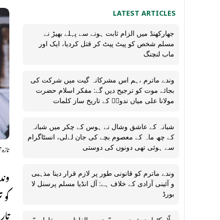
LATEST ARTICLES
جھارکھنڈ میں الزام ثابت ہونے سے پہلے بھیڑ نے
مسلم شخص کو پیٹ پیٹ کر قتل کردیا، ایک اور
ماب لنچنگ
وندے ماترم ،ہم اس مشرکانہ گیت میں شرکت کی
بجائے موت کو ترجیح دیں گے: مفکر اسلام حضرت
مولانا علی میاں ندویؒ کے تاریخ ساز کلمات
شبانہ کے عاشق وشال نے ہوس کے چکر میں شبانہ
کے چھ ماہ کے معصوم بچے کی جان لےلی، انسٹاگرام
تازہ 
سے ہوئی تھی دونوں کی دوستی
وند
وندے ماترم کو قانونی طور پر لازم قرار دینا مذہبی
و آئینی آزادی کے خلاف ہے: آل انڈیا مسلم پرسنل لا
کو 
بورڈ
تار