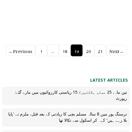
←
Previous
1
…
18
19
20
21
Next
→
LATEST ARTICLES
تین ماہ، 25 مسلم ہلاکتیں؛ 15 ریاستی کارروائیوں میں مارے گئے:
رپورٹ
نرسنگ پور میں 8 سالہ مسلم بچی کا زیادتی کے بعد قتل، ملزم نے ’پاپا
بلا رہے ہیں‘ کہہ کر اسکول سے نکالا تھا