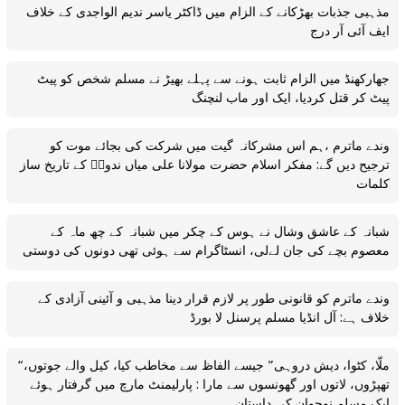
مذہبی جذبات بھڑکانے کے الزام میں ڈاکٹر یاسر ندیم الواجدی کے خلاف
ایف آئی آر درج
جھارکھنڈ میں الزام ثابت ہونے سے پہلے بھیڑ نے مسلم شخص کو پیٹ
پیٹ کر قتل کردیا، ایک اور ماب لنچنگ
وندے ماترم ،ہم اس مشرکانہ گیت میں شرکت کی بجائے موت کو
ترجیح دیں گے: مفکر اسلام حضرت مولانا علی میاں ندویؒ کے تاریخ ساز
کلمات
شبانہ کے عاشق وشال نے ہوس کے چکر میں شبانہ کے چھ ماہ کے
معصوم بچے کی جان لےلی، انسٹاگرام سے ہوئی تھی دونوں کی دوستی
وندے ماترم کو قانونی طور پر لازم قرار دینا مذہبی و آئینی آزادی کے
خلاف ہے: آل انڈیا مسلم پرسنل لا بورڈ
“ملّا، کٹوا، دیش دروہی” جیسے الفاظ سے مخاطب کیا، کیل والے جوتوں،
تھپڑوں، لاتوں اور گھونسوں سے مارا : پارلیمنٹ مارچ میں گرفتار ہوئے
ایک مسلم نوجوان کی داستان