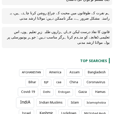
ہم نفرت کے طوفانوں میں محبت کے چراغ روشن کرنا چاہتے ہیں، یہ
راستہ مشکل ضرور ہے، مگر ناممکن نہیں: مولانا ارشد مدنی
قانون کا نفاذ درست لیکن جہاں ہزاروں طلبہ زیرِ تعلیم ہوں، اس
تعلیمی ڈھانچے کو منہدم کرنا ہرگز مناسب نہیں : جوہر یونیورسٹی پر
بولے مولانا ارشد مدنی
TOP SEARCHES
America
Assam
Bangladesh
AFGHANISTAN
Coronavirus
Bihar
caa
China
BJP
Covid-19
Gaza
Hamas
Delhi
Erdogan
IndiA
Indian Muslims
Islam
Islamophobia
Kashmir
Israel
Lockdown
Md Irshad Ayub