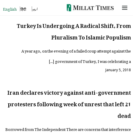
Skip
English
हिंदी
اردو
to
Turkey Is Undergoing A Radical Shift, From
content
Pluralism To Islamic Populism
A year ago, on the evening of a failed coup attempt against the
government of Turkey, I was celebrating a […]
January 5, 2018
Iran declares victory against anti-government
protesters following week of unrest that left 21
dead
Borrowed from The Independent There are concerns that interference