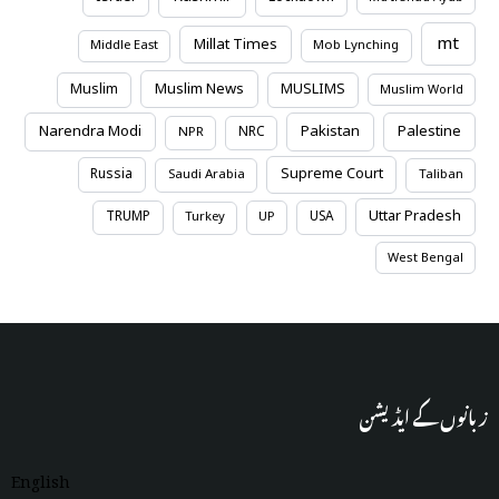
mt
Millat Times
Middle East
Mob Lynching
Muslim News
Muslim
MUSLIMS
Muslim World
Narendra Modi
Pakistan
Palestine
NRC
NPR
Supreme Court
Russia
Saudi Arabia
Taliban
Uttar Pradesh
TRUMP
USA
Turkey
UP
West Bengal
زبانوں کے ایڈیشن
English