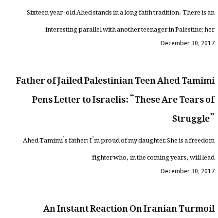
Sixteen year-old Ahed stands in a long faith tradition. There is an
interesting parallel with another teenager in Palestine; her
December 30, 2017
Father of Jailed Palestinian Teen Ahed Tamimi
Pens Letter to Israelis: “These Are Tears of
Struggle”
Ahed Tamimi’s father: I’m proud of my daughter. She is a freedom
fighter who, in the coming years, will lead
December 30, 2017
An Instant Reaction On Iranian Turmoil