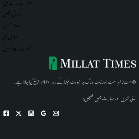
ہمارے بارے میں
ادارتی پالیسی
ہمارا مشن
ہماری
ٹیم
ہم سے رابطہ کریں
© ملت ٹائمز، ملت نیوز نیٹ ورک پرائیویٹ لمیٹڈ کے زیر اہتمام شائع کیا جاتا ہے۔
اپنی خبریں اور خیالات ہمیں بھیجیں: