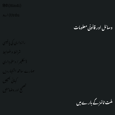
हिंदी (Hindi)
اردو (Urdu
وسائل اور قانونی معلومات
رازداری کی پالیسی
شرائط و ضوابط
ڈسکلیمر / دستبرداری
ہمارے ساتھ اشتہار دیں
کہانی بھیجیں
تصحیح اور وضاحتیں
ملت ٹائمز کے بارے میں