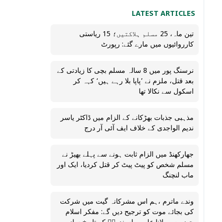
LATEST ARTICLES
تین ماہ، 25 مسلم ہلاکتیں؛ 15 ریاستی
کارروائیوں میں مارے گئے: رپورٹ
نرسنگ پور میں 8 سالہ مسلم بچی کا زیادتی کے
بعد قتل، ملزم نے ’پاپا بلا رہے ہیں‘ کہہ کر
اسکول سے نکالا تھا
مذہبی جذبات بھڑکانے کے الزام میں ڈاکٹر یاسر
ندیم الواجدی کے خلاف ایف آئی آر درج
جھارکھنڈ میں الزام ثابت ہونے سے پہلے بھیڑ نے
مسلم شخص کو پیٹ پیٹ کر قتل کردیا، ایک اور
ماب لنچنگ
وندے ماترم ،ہم اس مشرکانہ گیت میں شرکت
کی بجائے موت کو ترجیح دیں گے: مفکر اسلام