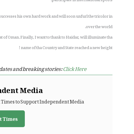
uccesses his own hard work and will soon unfurl the tricolor in
over the world.
t of Oman. Finally, I want to thank to Haidar, will illuminate tha
name of tha Country and State reached a new height!
dates and breaking stories:
Click Here
ndent Media
t Times to Support Independent Media.
t Times