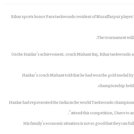
(Huma Noori,JMI):Bihar sports honor Para taekwondo resident of Muzaffarpur pl
The tournament will b
On the Haidar’s achievement, couch Nishant Raj, Bihar taekwondo ass
Haidar’s couch Nishant told that he had won the gold medal by 
championship held i
Haidar had represented the India in the world Taekwondo championshi
attend this competition, I have to a
His family’s economic situation is not so good that they can ful