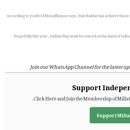
According to youth of Muzaffarpur says, that Haidar has achieve these s
Hopefully this year , Indian flag must be waved on the land of Saltna
Join our WhatsApp Channel for the latest up
Support Indepe
Click Here and Join the Membership of Milla
Support Milla