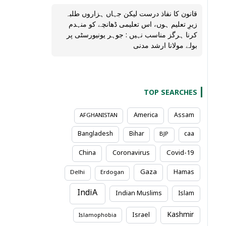
قانون کا نفاذ درست لیکن جہاں ہزاروں طلبہ
زیرِ تعلیم ہوں، اس تعلیمی ڈھانچے کو منہدم
کرنا ہرگز مناسب نہیں : جوہر یونیورسٹی پر
بولے مولانا ارشد مدنی
TOP SEARCHES
America
Assam
AFGHANISTAN
Bangladesh
Bihar
caa
BJP
Coronavirus
Covid-19
China
Gaza
Hamas
Delhi
Erdogan
IndiA
Indian Muslims
Islam
Kashmir
Israel
Islamophobia