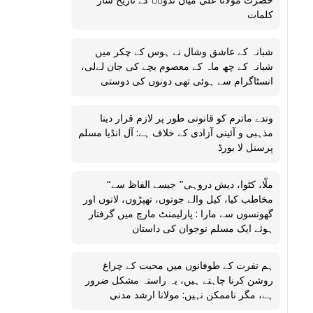
حضرت مولانا علی میاں ندویؒ کے تاریخ ساز
کلمات
شبانہ کے عاشق وشال نے ہوس کے چکر میں
شبانہ کے چھ ماہ کے معصوم بچے کی جان لےلی،
انسٹاگرام سے ہوئی تھی دونوں کی دوستی
وندے ماترم کو قانونی طور پر لازم قرار دینا
مذہبی و آئینی آزادی کے خلاف ہے: آل انڈیا مسلم
پرسنل لا بورڈ
“ملّا، کٹوا، دیش دروہی” جیسے الفاظ سے
مخاطب کیا، کیل والے جوتوں، تھپڑوں، لاتوں اور
گھونسوں سے مارا : پارلیمنٹ مارچ میں گرفتار
ہوئے ایک مسلم نوجوان کی داستان
ہم نفرت کے طوفانوں میں محبت کے چراغ
روشن کرنا چاہتے ہیں، یہ راستہ مشکل ضرور
ہے، مگر ناممکن نہیں: مولانا ارشد مدنی