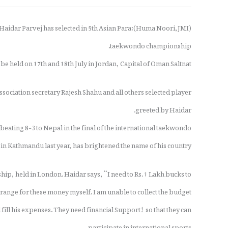
ayer Haidar Parvej has selected in 5th Asian Para
taekwondo championship.
e held on 17th and 18th July in Jordan, Capital of Oman Saltnat.
ociation secretary Rajesh Shahu and all others selected player
greeted by Haidar.
beating 8-3 to Nepal in the final of the international taekwondo
n Kathmandu last year, has brightened the name of his country.
p, held in London. Haidar says, “I need to Rs. 1 Lakh bucks to
rrange for these money myself. I am unable to collect the budget”.
l fill his expenses. They need financial Support! so that they can
participate in international sports.