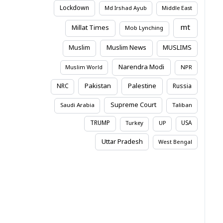
Lockdown
Md Irshad Ayub
Middle East
mt
Millat Times
Mob Lynching
Muslim News
Muslim
MUSLIMS
Narendra Modi
Muslim World
NPR
Pakistan
Palestine
NRC
Russia
Supreme Court
Saudi Arabia
Taliban
TRUMP
USA
Turkey
UP
Uttar Pradesh
West Bengal