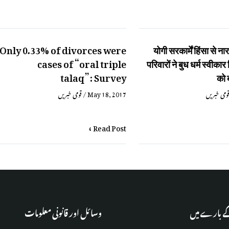
Only 0.33% of divorces were
योगी सरकार्में हिंसा से
cases of “oral triple
परिवारों ने बुध धर्म स्वीकार 
talaq”: Survey
को 
قومی خبریں
/
May 18, 2017
ومی خبریں
Read Post »
کے بارے میں
وسائل اور قانونی معلومات